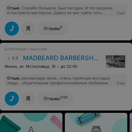
Отзыв
.
Спасибо большое. Был сегодня. И поговорили,
и постригла мастерски. Давно не мог найти того
Еще
эффекта от стрижки, которого ожидал. Вика смогла
меня понять и угодить. Спасибо огромное. Приеду к
ней еще не раз.
5
Отзывы
БАРБЕРШОП | МАГАЗИН
MADBEARD BARBERSHOP
5.0
Минск, ул. Мстиславца, 18
до 22:00
Отзыв
.
рекомендую всем...очень приятные молодые
люди... общительные профессиональные любезные
Еще
1235
Отзывы