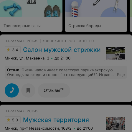
Тренажерные залы
Стрижка бороды
ПАРИКМАХЕРСКАЯ | КОВОРКИНГ ПРОСТРАНСТВО
Салон мужской стрижки
3.4
Минск, ул. Макаенка, 3
до 21:00
Отзыв
.
Очень напоминает советскую парикмахерскую.
Очередь на входе и голос : " кто следующий?". Играет
Еще
российская попса. Уборщица сидит и смотрит, как
стригут. Неприятно. Стрижка , довольно
посредственная, заняла 15! минут с мытьём головы.
26
Отзывы
Инструмента: одни ножницы и машинка. Укладка
водой. За это 21 руб. Больше ни ногой.
ПАРИКМАХЕРСКАЯ
Мужская территория
5.0
Минск, пр-т Независимости, 168/2
до 21:00