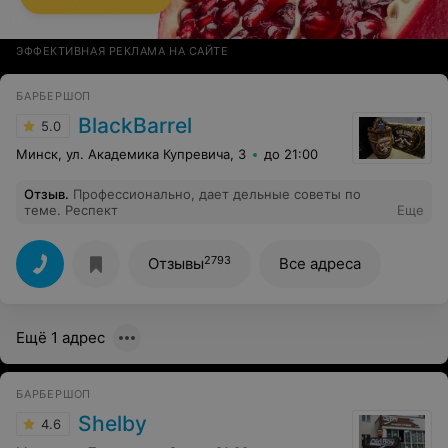
ЭФФЕКТИВНАЯ РЕКЛАМА НА САЙТЕ
БАРБЕРШОП
BlackBarrel
5.0
Минск, ул. Академика Купревича, 3
до 21:00
Отзыв
.
Профессионально, дает дельные советы по
теме. Респект
Еще
2793
Отзывы
Все адреса
Ещё 1 адрес
БАРБЕРШОП
Shelby
4.6