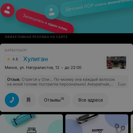
ЭФФЕКТИВНАЯ РЕКЛАМА НА САЙТЕ
БАРБЕРШОП
Хулиган
4.8
Минск, ул. Натуралистов, 12
до 22:00
Отзыв
.
Стригся у Оли... По-моему она каждый волосок
на моей голове постригла персонально) Аккуратная,
Еще
приятная, милая барбер! Спасибо, Оля, вы правда
молодец!
16
Отзывы
Все адреса