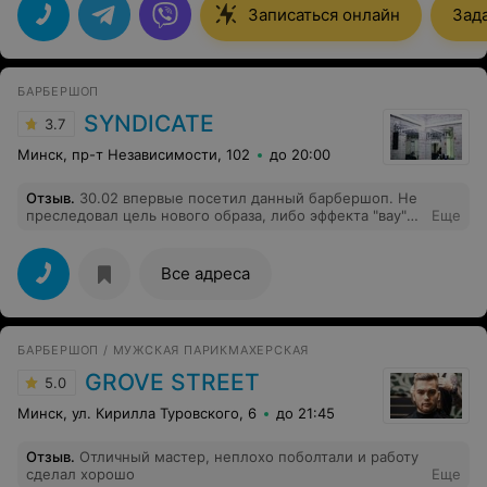
Записаться онлайн
Зад
БАРБЕРШОП
SYNDICATE
3.7
Минск, пр-т Независимости, 102
до 20:00
Отзыв
.
30.02 впервые посетил данный барбершоп. Не
преследовал цель нового образа, либо эффекта "вау"
Еще
моя работа приравнивает любую стрижку к каше на
голове,мне был интересен уровень мастеров.
Говорить о атмосфере,либо общительности как это
Все адреса
делают все в начале своих отзывов, лишнее
повторение действительности,расскажу о мастере
Валерия которая с аккуратной лёгкостью создала
точный дубликат желаемой прически помня все
БАРБЕРШОП / МУЖСКАЯ ПАРИКМАХЕРСКАЯ
пожелания, с интересом наблюдал за работой. И
знаете, помещения с громкими названиями: Салон
GROVE STREET
5.0
красоты,новый стиль для ваших волос,лишь слова.
Если вы владение хотя бы 2 волосинками подобно
Минск, ул. Кирилла Туровского, 6
до 21:45
Gomer simpson, вам стоит зайти.
Отзыв
.
Отличный мастер, неплохо поболтали и работу
сделал хорошо
Еще