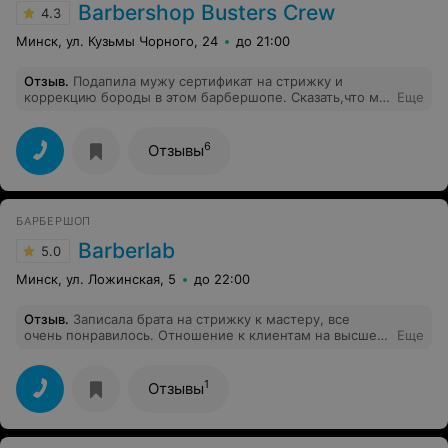
Barbershop Busters Crew
4.3
Минск, ул. Кузьмы Чорного, 24
до 21:00
Отзыв
.
Подапила мужу сертификат на стрижку и
коррекцию бороды в этом барбершопе. Сказать,что мы
Еще
оба довольны-ничего не сказать! Муж впервые
решился отрастить бороду и не пожалел) Помогли
подобрать прическу и проконсультировали,как следует
6
Отзывы
ухаживать за волосами и бородой. Очень порадовало
внимательное отношение ко мне,т.к. я ожидала его.
Время пролетело быстро под сериальчик,с чашкой
чая)) Спасибо!!
БАРБЕРШОП
Barberlab
5.0
Минск, ул. Ложинская, 5
до 22:00
Отзыв
.
Записала брата на стрижку к мастеру, все
очень понравилось. Отношение к клиентам на высшем
Еще
уровне, чувствуется индивидуальный подход к
каждому. Советую, будем приходить еще!
1
Отзывы