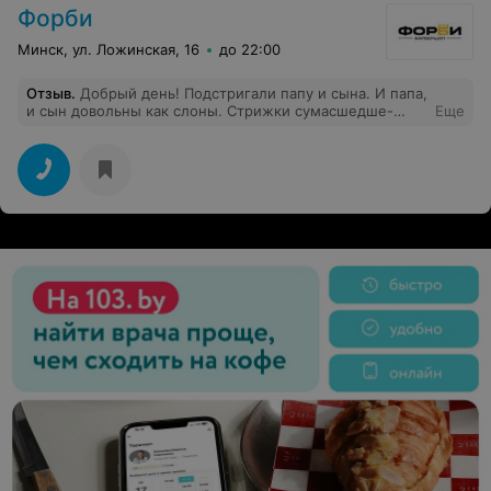
Форби
Минск, ул. Ложинская, 16
до 22:00
Отзыв
.
Добрый день! Подстригали папу и сына. И папа,
и сын довольны как слоны. Стрижки сумасшедше-
Еще
красивые. Ребята-барберы очень клевые,
администратор тоже. В общем, мы обязательно
вернёмся. Спасибо огромное!