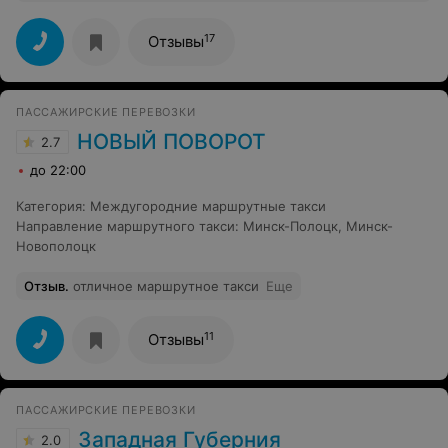
каких-то юридических. Поиздевались и бросила
трубку.
17
Отзывы
ПАССАЖИРСКИЕ ПЕРЕВОЗКИ
НОВЫЙ ПОВОРОТ
2.7
до 22:00
Категория
:
Междугородние маршрутные такси
Направление маршрутного такси
:
Минск-Полоцк
,
Минск-
Новополоцк
Отзыв
.
отличное маршрутное такси
Еще
11
Отзывы
ПАССАЖИРСКИЕ ПЕРЕВОЗКИ
Западная Губерния
2.0