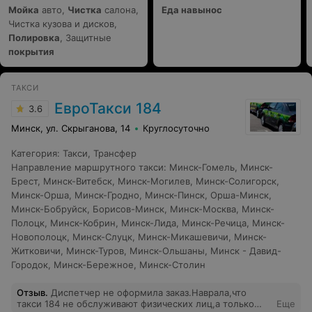
Мойка
авто,
Чистка
салона,
Еда навынос
Чистка кузова и дисков,
Полировка
, Защитные
покрытия
ТАКСИ
ЕвроТакси 184
3.6
Минск, ул. Скрыганова, 14
Круглосуточно
Категория
:
Такси
,
Трансфер
Направление маршрутного такси
:
Минск-Гомель
,
Минск-
Брест
,
Минск-Витебск
,
Минск-Могилев
,
Минск-Солигорск
,
Минск-Орша
,
Минск-Гродно
,
Минск-Пинск
,
Орша-Минск
,
Минск-Бобруйск
,
Борисов-Минск
,
Минск-Москва
,
Минск-
Полоцк
,
Минск-Кобрин
,
Минск-Лида
,
Минск-Речица
,
Минск-
Новополоцк
,
Минск-Слуцк
,
Минск-Микашевичи
,
Минск-
Житковичи
,
Минск-Туров
,
Минск-Ольшаны
,
Минск - Давид-
Городок
,
Минск-Бережное
,
Минск-Столин
Отзыв
.
Диспетчер не оформила заказ.Наврала,что
такси 184 не обслуживают физических лиц,а только
Еще