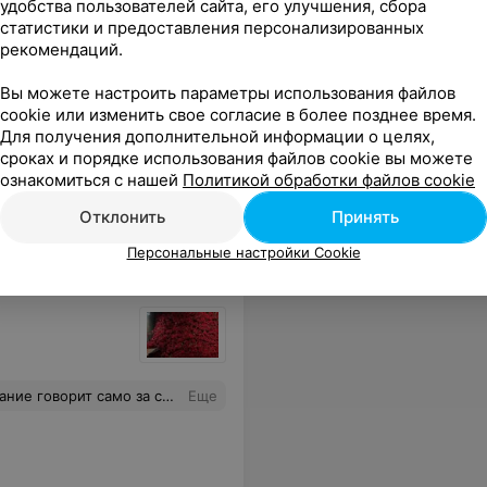
удобства пользователей сайта, его улучшения, сбора
статистики и предоставления персонализированных
рекомендаций.
Вы можете настроить параметры использования файлов
cookie или изменить свое согласие в более позднее время.
Для получения дополнительной информации о целях,
сех столов, впридачу в каких то вкраплениях. А рядом с контейнером был таракан. Это как так вообще получилось? Салфетки я сложила в пакет, а таракана прижала этим же контейнером.
Еще
сроках и порядке использования файлов cookie вы можете
ознакомиться с нашей
Политикой обработки файлов cookie
Отклонить
Принять
Персональные настройки Cookie
 и мы так и ушли без них.. обслуживание на высоте.. хотя было занято всего три столика)
Еще