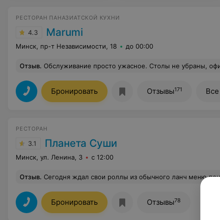
РЕСТОРАН ПАНАЗИАТСКОЙ КУХНИ
Marumi
4.3
Минск, пр-т Независимости, 18
до 00:00
Отзыв
.
Обслуживание просто ужасное. Столы не убраны, официанта чтобы сделать заказ не дождешься. Когда сами подошли попросили принять заказ, официант сделала это с крайне недовольным выражением лица и таким же тоном. Крем-брюле был просто скудно посыпан сахаром и обжечь его до карамельной корочки на кухне то ли забыли, то ли не захотели. При немалой це
171
Бронировать
Отзывы
Все
РЕСТОРАН
Планета Суши
3.1
Минск, ул. Ленина, 3
с 12:00
Отзыв
.
Сегодня ждал свои роллы из обычного ланч меню почти 40 минут. Обеденное время заканчивалось, ушёл голодный. Это не уровень центра Минска, 
78
Бронировать
Отзывы