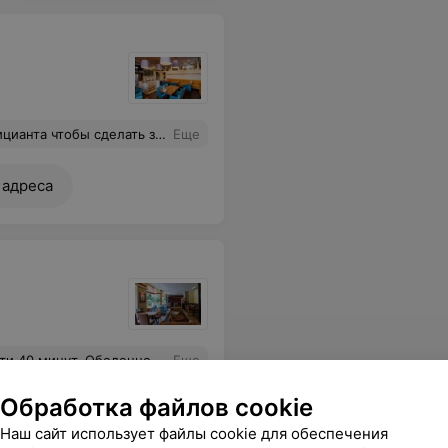
не роллов, соевый за отдельную плату, его крайне мало и он разбавлен. Рыба в роллах (Фила) была рыхлой. Крайне не советую данное заведение к посещению.
Еще
 адреса
да и вообще, столицы. На трассах в кафешках быстрее готовят
Еще
Обработка файлов cookie
Наш сайт использует файлы cookie для обеспечения