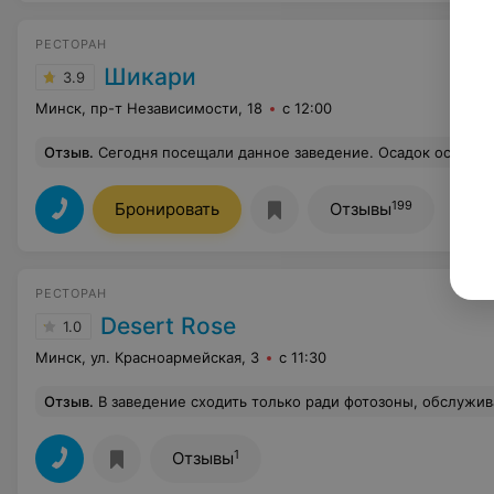
РЕСТОРАН
Шикари
3.9
Минск, пр-т Независимости, 18
с 12:00
Отзыв
.
Сегодня посещали данное заведение. Осадок остался неприятный. Официант встретил с нежеланием, сказал что ждать любое блюдо придется полтора часа минимум, т к у них полная посадка и загруженность кухни. По итогу половина столов была пустая. Блюда принесли через 20 и 40 мин. Вишенкой на торте стали роллы. Их мы заказали с собой и нам упаковали. Дома распаковав пакет мы были в шоке. Салфетки мятые, буд то собраны со в
199
Бронировать
Отзывы
РЕСТОРАН
Desert Rose
1.0
Минск, ул. Красноармейская, 3
с 11:30
Отзыв
.
В заведение сходить только ради фотозоны, обслуживание говорит само за себя… принесли основное блюдо, напитки несли 50 минут, здесь я попробовала самый невкусный Порн Стар в моей жизни, про суши вообще забыли
1
Отзывы