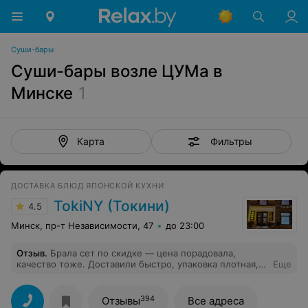
Суши-бары
Суши-бары возле ЦУМа в
Минске
1
Фильтры
Карта
ДОСТАВКА БЛЮД ЯПОНСКОЙ КУХНИ
TokiNY (Токини)
4.5
Минск, пр-т Независимости, 47
до 23:00
Отзыв
.
Брала сет по скидке — цена порадовала,
качество тоже. Доставили быстро, упаковка плотная,
Еще
всё целое. Роллы вкусные, рыба свежая. Буду
возвращаться.
394
Отзывы
Все адреса