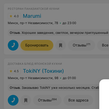
РЕСТОРАН ПАНАЗИАТСКОЙ КУХНИ
Marumi
4.0
Минск, пр-т Независимости, 78
до 23:00
Отзыв
.
Хорошее заведение, светлое, вечером приглушенный свет, уютно. Персонал внимательный, быстрый, хоть и бывает по выходным долгое время ожидания блюд и лучше бронировать стол по выходным. Роллы большие, в филадельфии рыбы пр
171
Бронировать
Отзывы
Все
ДОСТАВКА БЛЮД ЯПОНСКОЙ КУХНИ
TokiNY (Токини)
4.5
Минск, пр-т Независимости, 98
до 01:00
Отзыв
.
Заказываю TokiNY уже несколько месяцев. Стабильно быстрая доставка, еда всегда на уровне. Приложение удобное, повторный заказ в пару клико
394
Отзывы
Все адреса