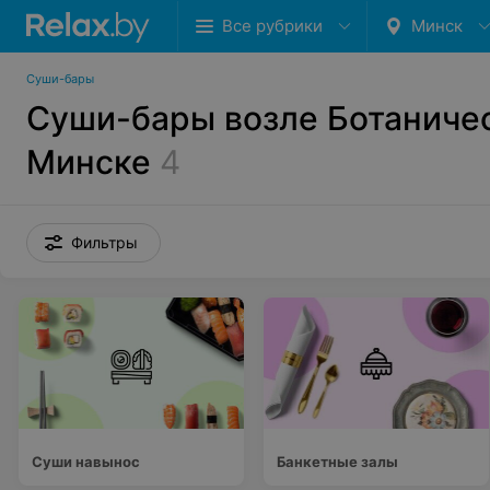
Все рубрики
Минск
Суши-бары
Суши-бары возле Ботаничес
Минске
4
Фильтры
Суши навынос
Банкетные залы