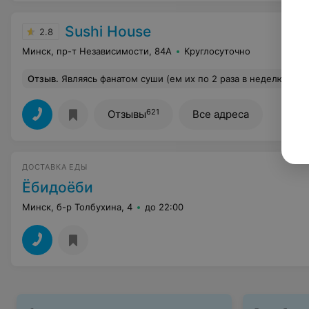
Sushi House
2.8
Минск, пр-т Независимости, 84А
Круглосуточно
Отзыв
.
Являясь фанатом суши (ем их по 2 раза в неделю и пробовала много где) официально заявляю: это самые отвратные суши. Нам их в подарок на 14 февраля заказала свекровь с доставкой (2 сета). Рис не доварен, внешний вид ужасный, вкус пресный, все кривые , косые. Между собой слиплись и разваливались при попытке взять палочками. Просто 1 из 10. Я думала , что хуже суши, чем в магазинах нет, я ошиблась.
621
Отзывы
Все адреса
ДОСТАВКА ЕДЫ
Ёбидоёби
Минск, б-р Толбухина, 4
до 22:00