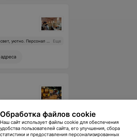
ям вау! Вкусные и не дорогие коктейли. В общем твердая пятерка, рекомендую, будем ходить чаще.
Еще
 адреса
в. Одна из лучших японских доставок в Минске на мой взгляд.
Еще
Обработка файлов cookie
Наш сайт использует файлы cookie для обеспечения
удобства пользователей сайта, его улучшения, сбора
статистики и предоставления персонализированных