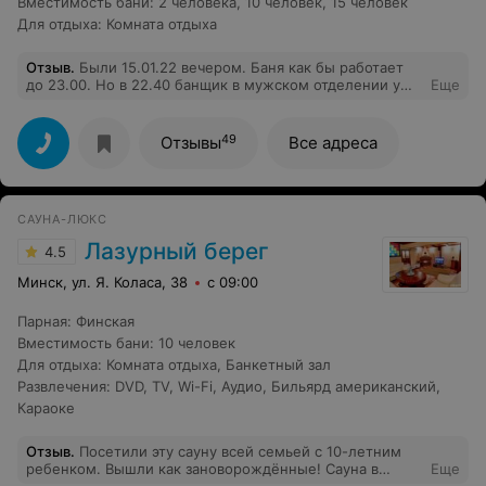
Вместимость бани
:
2 человека
,
10 человек
,
15 человек
Для отдыха
:
Комната отдыха
Отзыв
.
Были 15.01.22 вечером. Баня как бы работает
до 23.00. Но в 22.40 банщик в мужском отделении уже
Еще
убрал парилку, выключил свет и открыл дверь! Почему
за свои деньги я сам не могу решать, где мне
находиться до закрытия - в помывочной, в сауне или в
49
Отзывы
Все адреса
раздевалке? Ведь суть браслета в том, чтобы я вышел
по времени? Если же персоналу нужно раньше уйти
домой, то на входе об этом должны предупреждать.
Иначе получается, что сеанс не полный. Я так
САУНА-ЛЮКС
понимаю, что если например магазин работает до 23,
то вряд ли продавцы планируют уйти домой с работы в
Лазурный берег
4.5
23.01. Гидропушки в бассейне работали минут 15 из
всех 2-ух часов. Как оказалось потом, нужно искать
Минск, ул. Я. Коласа, 38
с 09:00
кого-то из персонала и просить, чтобы их включили.
Об этом заранее тоже никто не предупреждает. За что
Парная
:
Финская
18 рублей?
Вместимость бани
:
10 человек
Для отдыха
:
Комната отдыха
,
Банкетный зал
Развлечения
:
DVD
,
TV
,
Wi-Fi
,
Аудио
,
Бильярд американский
,
Караоке
Отзыв
.
Посетили эту сауну всей семьей с 10-летним
ребенком. Вышли как зановорождённые! Сауна в
Еще