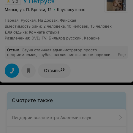
У Петруся
3.0
поблизости тоже. Отдых был испорчен. В общем,
поход в этот аквапарк запомнится мне надолго.
Минск, ул. П. Бровки, 12
Круглосуточно
Парная
:
Русская
,
На дровах
,
Финская
Вместимость бани
:
2 человека
,
10 человек
,
15 человек
Для отдыха
:
Комната отдыха
Развлечения
:
DVD
,
TV
,
Бильярд русский
,
Караоке
Отзыв
.
Сауна отличная администратор просто
неприемлемая, грубая, наглая листья после парилки
Еще
заставляла убирать воду не лить на пол и ТД не
советую испортите настроение
29
Отзывы
Смотрите также
Пиццерии возле метро Академия наук