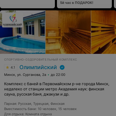
5й час в ПОДАРОК!
СПОРТИВНО-ОЗДОРОВИТЕЛЬНЫЙ КОМПЛЕКС
Олимпийский
4.1
Минск, ул. Сурганова, 2а
до 22:00
Комплекс с баней в Первомайском р-не города Минск,
недалеко от станции метро Академия наук: финская
сауна, русская баня, джакузи и др.
Парная
:
Русская
,
Турецкая
,
Финская
Вместимость бани
:
10 человек
,
15 человек
Для отдыха
:
Комната отдыха