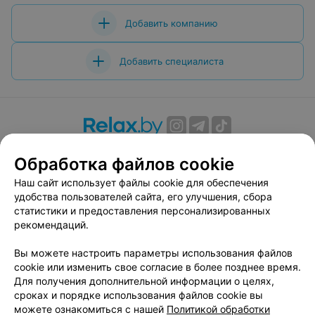
Добавить компанию
Добавить специалиста
О проекте
Новости проекта
Размещение рекламы
Обработка файлов cookie
Вакансии
Публичный договор
Способы оплаты
Наш сайт использует файлы cookie для обеспечения
Публичный договор по использованию сервиса
удобства пользователей сайта, его улучшения, сбора
«Афиша»
статистики и предоставления персонализированных
Пользовательское соглашение
рекомендаций.
Написать в поддержку
Вы можете настроить параметры использования файлов
Связаться по вопросам сотрудничества
cookie или изменить свое согласие в более позднее время.
Написать руководителю relax.by
Для получения дополнительной информации о целях,
сроках и порядке использования файлов cookie вы
Персональные настройки cookie
можете ознакомиться с нашей
Политикой обработки