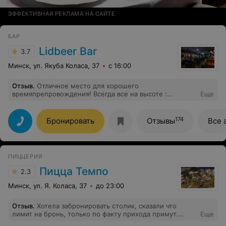
ЭФФЕКТИВНАЯ РЕКЛАМА НА САЙТЕ
БАР
Lidbeer Bar
3.7
Минск, ул. Якуба Коласа, 37
с 16:00
Отзыв
.
Отличное место для хорошего
времяпрепровождения! Всегда все на высоте :
Еще
напитки, музыка, персонал. Однако музыка раньше
была посовременнее ) сейчас играет в основном рок -
надоел немного, честно говоря)
174
Бронировать
Отзывы
Все 
ПИЦЦЕРИЯ
Пицца Темпо
2.3
Минск, ул. Я. Коласа, 37
до 23:00
Отзыв
.
Хотела забронировать столик, сказали что
лимит на бронь, только по факту прихода примут.
Еще
Обслуживание жуть, официанты без эмоций. Еду