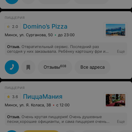
ПИЦЦЕРИЯ
Domino’s Pizza
2.0
Минск, ул. Сурганова, 50
до 23:00
Отзыв
.
Отвратительный сервис. Последний раз
сегодня у них заказывала. Ребёнку картошку фри и
Еще
наггетсы засыпали солью невозможно есть. А пицца
сухая безвкусная. Испортили настроение. А в прошлый
раз два часа везли и даже не извинились. Минус
608
Отзывы
Все адреса
клиент
ПИЦЦЕРИЯ
ПиццаМания
3.6
Минск, ул. Я. Коласа, 38
с 12:00
Отзыв
.
Очень крутая пиццерия! Очень душевные
песни,хорошие официанты, и сама пиццерия очень
Еще
большая!