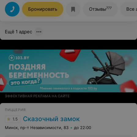
принесли ,напитки ждали минут 15. Больше сюда не
пойде, несмотря на то, что пицца вкусная.
777
Бронировать
Отзывы
Все 
Ещё 1 адрес
ЭФФЕКТИВНАЯ РЕКЛАМА НА САЙТЕ
ПИЦЦЕРИЯ
Сказочный замок
1.5
Минск, пр-т Независимости, 83
до 22:00