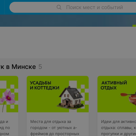
Поиск мест и событий
к в Минске
5
да и
Места для отдыха за
Идеи для активн
ид по
городом - от уютных а-
отдыха: сплавы, 
одном
фреймов до просторных
прогулки и други