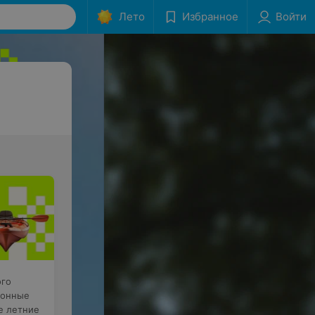
Лето
Избранное
Войти
ого
конные
е летние