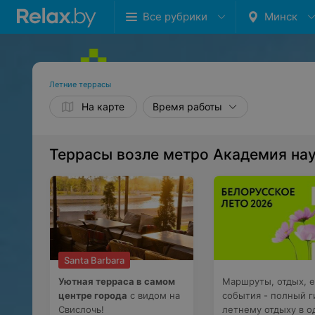
Все рубрики
Минск
Летние террасы
На карте
Время работы
Террасы возле метро Академия нау
Santa Barbara
Уютная терраса в самом
Маршруты, отдых, е
центре города
с видом на
события - полный г
Свислочь!
летнему отдыху в 