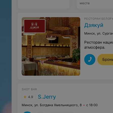
месте
РЕСТОРАН БЕЛОР
Дзякуй
Минск, ул. Сурга
Ресторан нацио
атмосфера.
Брон
SHOT BAR
S.Jerry
4.9
Минск, ул. Богдана Хмельницкого, 8
с 18:00