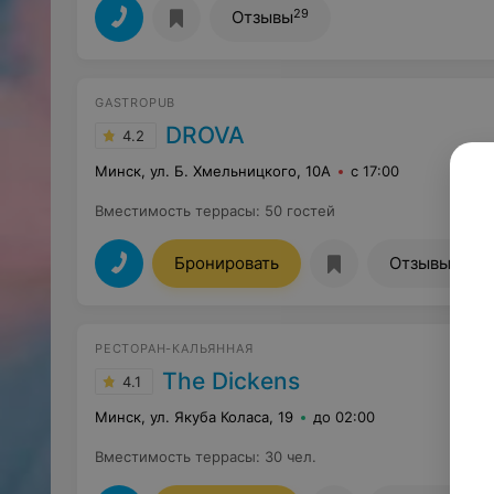
29
Отзывы
GASTROPUB
DROVA
4.2
Минск, ул. Б. Хмельницкого, 10А
с 17:00
Вместимость террасы
:
50 гостей
109
Бронировать
Отзывы
РЕСТОРАН-КАЛЬЯННАЯ
The Dickens
4.1
Минск, ул. Якуба Коласа, 19
до 02:00
Вместимость террасы
:
30 чел.