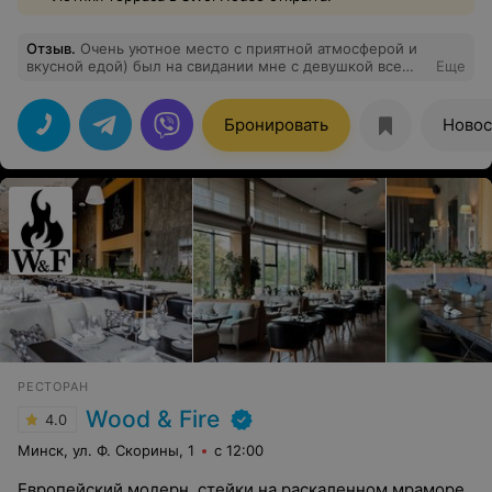
Отзыв
.
Очень уютное место с приятной атмосферой и
вкусной едой) был на свидании мне с девушкой все
Еще
очень понравилось)
Бронировать
Новос
РЕСТОРАН
Wood & Fire
4.0
Минск, ул. Ф. Скорины, 1
с 12:00
Европейский модерн, стейки на раскаленном мраморе