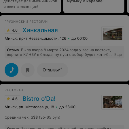
действует для именинников
музыку
и
караоке
!
и всех желающих!
ГРУЗИНСКИЙ РЕСТОРАН
Хинкальная
4.6
Минск, пр-т Независимости, 126
до 00:00
Отзыв
.
Была вчера 8 марта 2024 года у вас на востоке,
верните КИНЗУ в блюда, ну пусть выбор будет хотя-бы
Еще
с- и без-, и что это за микро порции фарша в
хинкальках с говядиной? Это как если я закажу
говядину, а мне принесут рыбу, можно мне кофе-вот
76
Отзывы
ваш чай. Тар-тар - очень вкусный, персонал вежливый
и обходительный.
РЕСТОРАН
Bistro o’Da!
4.6
Минск, ул. Мстиславца, 18
до 23:00
Средний чек
:
$$$ (35-65 byn)
Отзыв
.
Заведение с хорошей кухней, но очень слабым