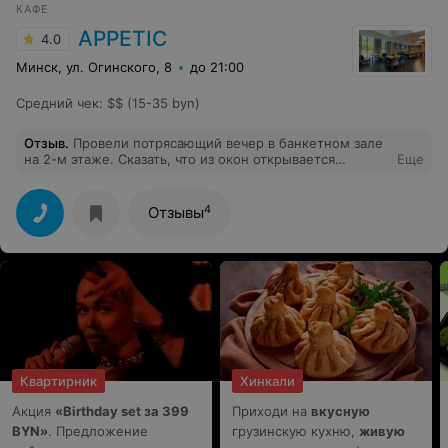
КАФЕ
извинился, сначала выставил пудинг в счёт, потом
сделал новый, но без обещанной скидки. Сервис и
APPETIC
4.0
кухня — мимо. Никоме не рекомендую »
Минск, ул. Огинского, 8
до 21:00
Средний чек
:
$$ (15-35 byn)
Отзыв
.
Провели потрясающий вечер в банкетном зале
на 2-м этаже. Сказать, что из окон открывается
Еще
великолепный вид- это ничего не сказать. Ольге и Яне
отдельное спасибо за заботливое сопровождение
вечера. А повар Алексей просто произвел
4
Отзывы
гастрономический фурор не только вкуса, но и
оформления подаваемых блюд.
Квартирник
Хинкали
Акция
«Birthday set за 399
Приходи на
вкусную
BYN»
. Предложение
грузинскую кухню,
живую