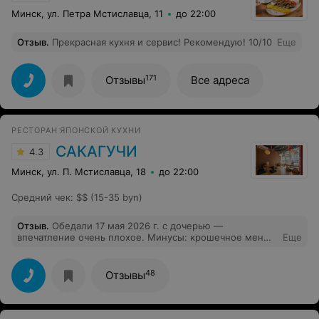
Минск, ул. Петра Мстиславца, 11
до 22:00
Отзыв
.
Прекрасная кухня и сервис! Рекомендую! 10/10
Еще
171
Отзывы
Все адреса
РЕСТОРАН ЯПОНСКОЙ КУХНИ
САКАГУЧИ
4.3
Минск, ул. П. Мстиславца, 18
до 22:00
Средний чек
:
$$ (15-35 byn)
Отзыв
.
Обедали 17 мая 2026 г. с дочерью —
впечатление очень плохое. Минусы: крошечное меню,
Еще
выбранных блюд не было. Ждали чай 15 минут,
основные блюда ещё 15–20. Гёдзы (6 шт.) вкусные, но
за 21 руб — дорого. Карри вместо "свинины с овощами
48
Отзывы
и более 30 авторских приправ" оказалось холодной
горкой риса с крахмальной подливой, картошкой,
морковью и 4 кусочками мяса. Десерт (матча пудинг)
так и не принесли, официант забыл про него, не