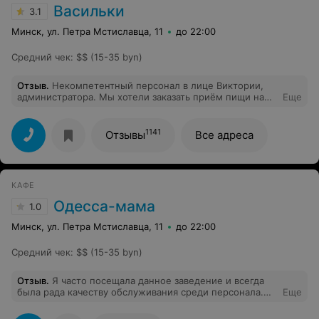
Васильки
3.1
Минск, ул. Петра Мстиславца, 11
до 22:00
Средний чек
:
$$ (15-35 byn)
Отзыв
.
Некомпетентный персонал в лице Виктории,
администратора. Мы хотели заказать приём пищи на
Еще
30 человек с оплатой по безналичному расчёту.
Виктория начала нервно говорить, что нужно
обратиться в другие заведения. Оказалось, что они
1141
Отзывы
Все адреса
никогда не работали с безналичной оплатой и не хотят
этого делать. При этом у них полная посадка, но
клиенты в нашем лице заведению, по их словам, не
нужны. Странное отношение к заработку в данном
КАФЕ
месте.
Одесса-мама
1.0
Минск, ул. Петра Мстиславца, 11
до 22:00
Средний чек
:
$$ (15-35 byn)
Отзыв
.
Я часто посещала данное заведение и всегда
была рада качеству обслуживания среди персонала.
Еще
Очень жаль, сегодня я хочу оставить не лестный отзыв
в районе 18:40-18:50 семьей (5 человек) зашли в