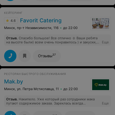
КЕЙТЕРИНГ
Favorit Catering
4.6
Минск, пр-т Независимости, 116
до 22:00
Отзыв
.
Спасибо большое! Все отлично ☺️ Ваши ребята
на высоте были) всем очень понравилось ) и закуски, и
Еще
оформление, и обслуживание ! Спасибо еще раз
большое
37
Отзывы
РЕСТОРАН БЫСТРОГО ОБСЛУЖИВАНИЯ
Mak.by
Минск, ул. Петра Мстиславца, 11
до 22:00
Отзыв
.
Накипело. Уже который раз сотрудники мака
путают содержимое заказа. Зареклась всегда
Еще
проверять его, но вчера на макдрайве брали всего-то
три бургера - казалось бы,что можно напутать? Но нет.