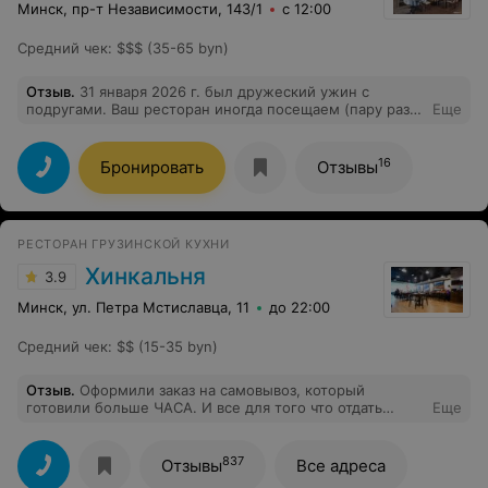
Минск, пр-т Независимости, 143/1
с 12:00
Средний чек
:
$$$ (35-65 byn)
Отзыв
.
31 января 2026 г. был дружеский ужин с
подругами. Ваш ресторан иногда посещаем (пару раз в
Еще
год), но так вкусно никогда не было. Видно, что
приготовлено с душой и качественно. Огромная
благодарность повару и девушке официантке,
16
Бронировать
Отзывы
извиняюсь имя не запомнила. Цена блюд наверное
соответствует качеству. Спасибо за хороший отдых, не
разочаровали.
РЕСТОРАН ГРУЗИНСКОЙ КУХНИ
Хинкальня
3.9
Минск, ул. Петра Мстиславца, 11
до 22:00
Средний чек
:
$$ (15-35 byn)
Отзыв
.
Оформили заказ на самовывоз, который
готовили больше ЧАСА. И все для того что отдать
Еще
пирог совершенно холодным
837
Отзывы
Все адреса