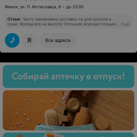
Минск, ул. П. Мстиславца, 8
до 23:00
Отзыв
.
Часто заказываем доставку на дом роллов и
суши. Всегда всё на высоте: большие вкусные порции,
Еще
свежие качественные продукты, приемлемая цена,
оперативная доставка. Все в компании довольны, хотя
и присутствует парочка любителей критики.
Все адреса