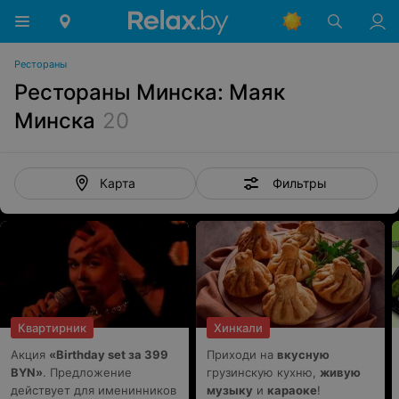
Рестораны
Рестораны Минска: Маяк
Минска
20
Фильтры
Карта
Квартирник
Хинкали
Акция
«Birthday set за 399
Приходи на
вкусную
BYN»
. Предложение
грузинскую кухню,
живую
действует для именинников
музыку
и
караоке
!