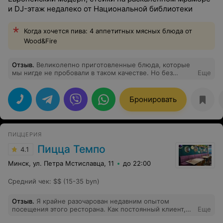
и DJ-этаж недалеко от Национальной библиотеки
Когда хочется пива: 4 аппетитных мясных блюда от
Wood&Fire
Отзыв
.
Великолепно приготовленные блюда, которые
мы нигде не пробовали в таком качестве. Но без
Еще
совершенного обслуживания официанта Дмитрия это
был бы не полный сервис. Качество блюд –
бесподобное обслуживание прекрасное. Спасибо!
Бронировать
ПИЦЦЕРИЯ
Пицца Темпо
4.1
Минск, ул. Петра Мстиславца, 11
до 22:00
Средний чек
:
$$ (15-35 byn)
Отзыв
.
Я крайне разочарован недавним опытом
посещения этого ресторана. Как постоянный клиент,
Еще
который посещает заведение 2-3 раза в неделю, я был