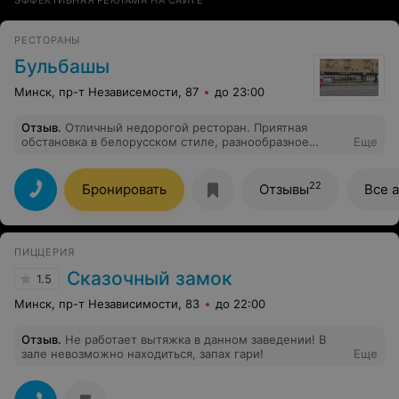
РЕСТОРАНЫ
Бульбашы
Минск, пр-т Независемости, 87
до 23:00
Отзыв
.
Отличный недорогой ресторан. Приятная
обстановка в белорусском стиле, разнообразное
Еще
меню. Кстати блюда очень вкусные. Нас обслуживала
Ульяна, предупредительная и очень контактная
девушка. Все делала быстро и с душой. Самое
22
Бронировать
Отзывы
Все 
отличительное и замечательное, что нет грохочущей
музыки, превышающей болевой порог и не дающей
разговаривать с соседом. Все остались довольны.
Спасибо!
ПИЦЦЕРИЯ
Сказочный замок
1.5
Минск, пр-т Независимости, 83
до 22:00
Отзыв
.
Не работает вытяжка в данном заведении! В
зале невозможно находиться, запах гари!
Еще