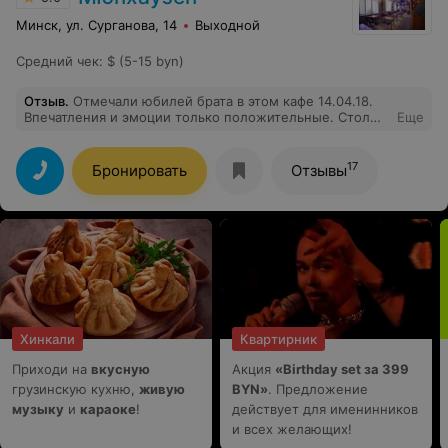
настоящий вкус Грузии.
Минск, ул. Сурганова, 14
Выходной
Средний чек
:
$ (5-15 byn)
Отзыв
.
Отмечали юбилей брата в этом кафе 14.04.18.
Впечатления и эмоции только положительные. Стол
Еще
был шикарный, разнообразие блюд, а вкусное все
какое было, по-домашнему и видимо приготовлено с
душой) Хотим выразить огромное спасибо
17
Бронировать
Отзывы
обслуживающему персоналу, особенно Надежде,
приветливая девушка. Однозначно рекомендую это
кафе, где вас хорошо встретят и вкусно накормят!)
Хинкали
Квартирник
Приходи на
вкусную
Акция
«Birthday set за 399
грузинскую кухню,
живую
BYN»
. Предложение
музыку
и
караоке
!
действует для именинников
и всех желающих!