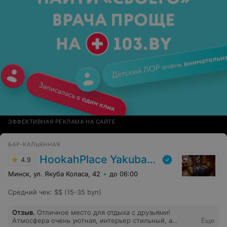
ЭФФЕКТИВНАЯ РЕКЛАМА НА САЙТЕ
БАР-КАЛЬЯННАЯ
HookahPlace Yakuba Kolasa
4.9
Минск, ул. Якуба Коласа, 42
до 06:00
Средний чек
:
$$ (15-35 byn)
Отзыв
.
Отличное место для отдыха с друзьями!
Атмосфера очень уютная, интерьер стильный, а
Еще