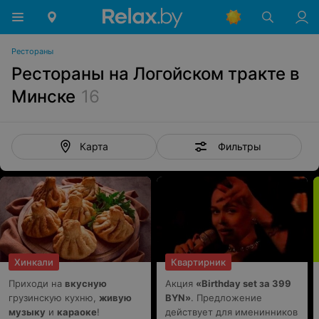
Рестораны
Рестораны на Логойском тракте в
Минске
16
Фильтры
Карта
Хинкали
Квартирник
Приходи на
вкусную
Акция
«Birthday set за 399
грузинскую кухню,
живую
BYN»
. Предложение
музыку
и
караоке
!
действует для именинников