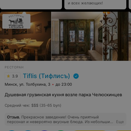
и всех желающих!
РЕСТОРАН
Tiflis (Тифлисъ)
3.9
Минск, ул. Толбухина, 3
до 23:00
Душевная грузинская кухня возле парка Челюскинцев
Средний чек
:
$$$ (35-65 byn)
Отзыв
.
Прекрасное заведение! Очень приятный
персонал и невероятно вкусные блюда. Из небольших
Еще
нюансов - музыка чуть громковата для спокойного