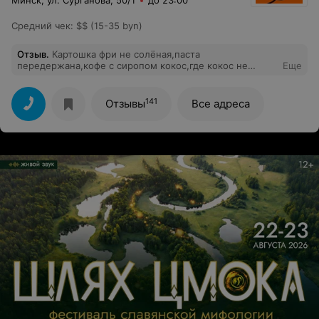
Минск, ул. Сурганова, 50/1
до 23:00
Средний чек
:
$$ (15-35 byn)
Отзыв
.
Картошка фри не солёная,паста
передержана,кофе с сиропом кокос,где кокос не
Еще
чувствуется ,выкрашенные деньги на ветер,заказ был
через Яндекс,а вот курьер предварительно позвонил
перед приездом,приехал во время,и был очень вежлив
141
Отзывы
Все адреса