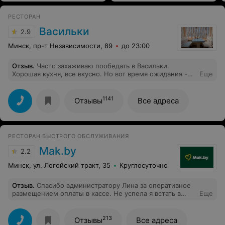
РЕСТОРАН
Васильки
2.9
Минск, пр-т Независимости, 89
до 23:00
Отзыв
.
Часто захаживаю пообедать в Васильки.
Хорошая кухня, все вкусно. Но вот время ожидания -
Еще
это очень слабое место. На Независимости, 89 в обед
за более чем 40 минут так и не дождался горячего.
Пришлось уйти голодным, потому что время
1141
Отзывы
Все адреса
поджимало.
РЕСТОРАН БЫСТРОГО ОБСЛУЖИВАНИЯ
Mak.by
2.2
Минск, ул. Логойский тракт, 35
Круглосуточно
Отзыв
.
Спасибо администратору Лина за оперативное
размещением оплаты в кассе. Не успела я встать в
Еще
очередь, как мне предложили заказать через табло, а
потом специально для меня открыли кассу для оплаты
заказа. Заказ принесли довольно быстро. Но в целом
213
Отзывы
Все адреса