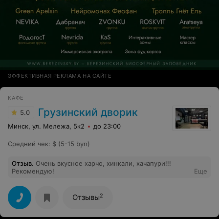
ЭФФЕКТИВНАЯ РЕКЛАМА НА САЙТЕ
КАФЕ
Грузинский дворик
5.0
Минск, ул. Мележа, 5к2
до 23:00
Средний чек
:
$ (5-15 byn)
Отзыв
.
Очень вкусное харчо, хинкали, хачапури!!!
Рекомендую!
Еще
2
Отзывы