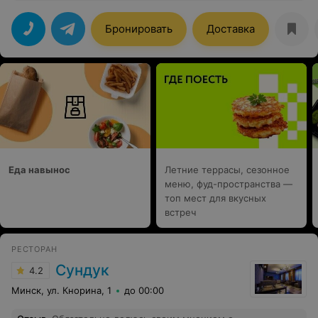
музыка приятная и не мешает общаться. Кальяны на
высшем уровне: дымные, с насыщенным вкусом,
мастера идеально угадывают пожелания. Персонал
Бронировать
Доставка
вежливый и внимательный. Также порадовали
авторские коктейли и неплохая кухня. Обязательно
вернусь еще раз!
Еда навынос
Летние террасы, сезонное
меню, фуд-пространства —
топ мест для вкусных
встреч
РЕСТОРАН
Сундук
4.2
Минск, ул. Кнорина, 1
до 00:00