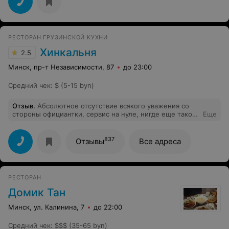
РЕСТОРАН ГРУЗИНСКОЙ КУХНИ
Хинкальня
2.5
Минск, пр-т Независимости, 87
до 23:00
Средний чек
:
$ (5-15 byn)
Отзыв
.
Абсолютное отсутствие всякого уважения со
стороны официантки, сервис на нуле, нигде еще такого
Еще
отвратительного отношения не встречали. За кухню
ничего прокомментировать не можем поскольку за
полчаса сидения за столиком к нам никто не подошел.
837
Отзывы
Все адреса
Решили пересесть за освободившийся другой стол,
поближе к ресепшену, в итоге нас облаяли, вот уж
действительно грузинское дружелюбие в кавычках. В
заведении холодно, воды горячей нет. В итоге после
РЕСТОРАН
слов официантки, что мы оказывается не гости, просто
ушли ибо желание что то здесь есть пропало....
Домик Тан
Минск, ул. Калинина, 7
до 22:00
Средний чек
:
$$$ (35-65 byn)