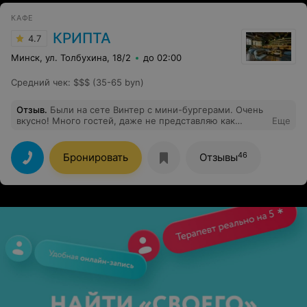
КАФЕ
КРИПТА
4.7
Минск, ул. Толбухина, 18/2
до 02:00
Средний чек
:
$$$ (35-65 byn)
Отзыв
.
Были на сете Винтер с мини-бургерами. Очень
вкусно! Много гостей, даже не представляю как
Еще
справляется кухня, но это достойно восхищения!
Спокойная музыка, точно подойдёт место для
укромных свиданий. Нет задымленности,
46
Бронировать
Отзывы
приглушенный свет. Сервис на отлично!