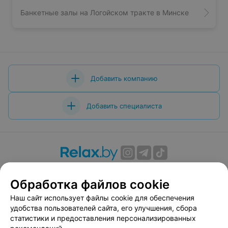
Банкетные залы на Логойском тракте в Минске
Добавить компанию
Добавить специалиста
О проекте
Новости проекта
Размещение рекламы
Обработка файлов cookie
Вакансии
Публичный договор
Способы оплаты
Публичный договор по использованию сервиса
Наш сайт использует файлы cookie для обеспечения
«Афиша»
удобства пользователей сайта, его улучшения, сбора
статистики и предоставления персонализированных
Пользовательское соглашение