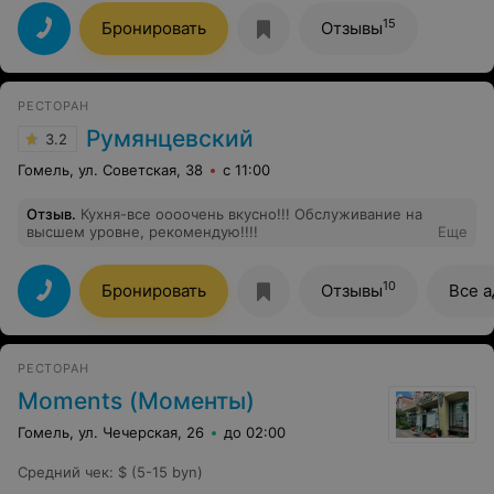
15
Бронировать
Отзывы
РЕСТОРАН
Румянцевский
3.2
Гомель, ул. Советская, 38
с 11:00
Отзыв
.
Кухня-все оооочень вкусно!!! Обслуживание на
высшем уровне, рекомендую!!!!
Еще
10
Бронировать
Отзывы
Все а
РЕСТОРАН
Moments (Моменты)
Гомель, ул. Чечерская, 26
до 02:00
Средний чек
:
$ (5-15 byn)