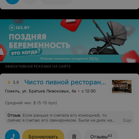
сопровождение, в чем 1000 раз не пожалели Советую
всем
ЭФФЕКТИВНАЯ РЕКЛАМА НА САЙТЕ
Чисто пивной ресторанчик
3.6
Гомель, ул. Братьев Лизюковых, 4а
с 12:00
Средний чек
:
$ (5-15 byn)
Отзыв
.
Если раньше я считала его конюшней, то
сейчас я считаю его свинарником. Были на днях на
Еще
ужине, принесли салаты отвратительного вида и сразу
следом принесли все горячее, где крылья были просто
подогреты в свч печи , а ребра подгоревшие все. На
43
Бронировать
Отзывы