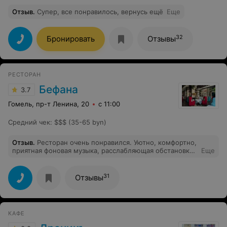
Отзыв
.
Супер, все понравилось, вернусь ещё
Еще
32
Бронировать
Отзывы
РЕСТОРАН
Бефана
3.7
Гомель, пр-т Ленина, 20
с 11:00
Средний чек
:
$$$ (35-65 byn)
Отзыв
.
Ресторан очень понравился. Уютно, комфортно,
приятная фоновая музыка, расслабляющая обстановка.
Еще
Интересный выбор блюд. Индивидуальный подход.
(Для ребёнка аллергика приготовили все как я
попросила) Посоветовали с выбором. Получили
31
Отзывы
гастрономическое удовольствие. Это место куда
хочется вернуться снова.
КАФЕ