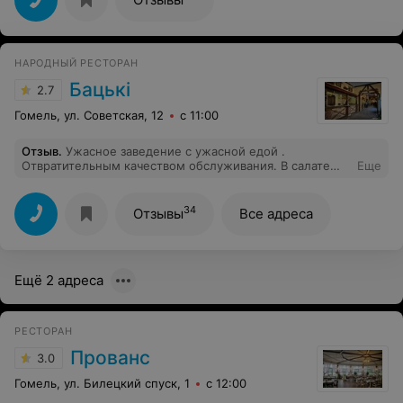
самым капризным гостям. Безграничная
благодарность всем,кто работал с нами в этот
незабываемый вечер.
НАРОДНЫЙ РЕСТОРАН
Бацькi
2.7
Гомель, ул. Советская, 12
с 11:00
Отзыв
.
Ужасное заведение с ужасной едой .
Отвратительным качеством обслуживания. В салате
Еще
нашли огромный кусок пластмассового контейнера.
Суп грибной - просто помои обьемом в 3 ложки.
Девушка, принимающая заказ - недовольная, с
34
Отзывы
Все адреса
закатывающимися глазами. Последний раз здесь
Ещё 2 адреса
РЕСТОРАН
Прованс
3.0
Гомель, ул. Билецкий спуск, 1
с 12:00