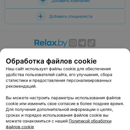
Добавить компанию
Добавить специалиста
О проекте
Новости проекта
Размещение рекламы
Обработка файлов cookie
Вакансии
Публичный договор
Способы оплаты
Публичный договор по использованию сервиса
Наш сайт использует файлы cookie для обеспечения
«Афиша»
удобства пользователей сайта, его улучшения, сбора
статистики и предоставления персонализированных
Пользовательское соглашение
рекомендаций.
Написать в поддержку
Вы можете настроить параметры использования файлов
Связаться по вопросам сотрудничества
cookie или изменить свое согласие в более позднее время.
Написать руководителю relax.by
Для получения дополнительной информации о целях,
Персональные настройки cookie
сроках и порядке использования файлов cookie вы
можете ознакомиться с нашей
Политикой обработки
Обработка персональных данных
файлов cookie