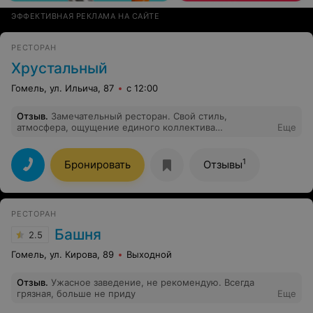
ЭФФЕКТИВНАЯ РЕКЛАМА НА САЙТЕ
РЕСТОРАН
Хрустальный
Гомель, ул. Ильича, 87
с 12:00
Отзыв
.
Замечательный ресторан. Свой стиль,
атмосфера, ощущение единого коллектива
Еще
профессионалов - поваров, администратора,
официантов. Для меня тут до удивления по-семейному
тепло и уютно, не только сама атмосфера, но и
1
Бронировать
Отзывы
отношение персонала, принимают тепло, с улыбкой.
Кухня прекрасна. Живая музыка великолепна.
Рекомендую. Достойное место. Спасибо за чудесные
вечера, проведенные в ресторане «Хрустальный»!
РЕСТОРАН
Башня
2.5
Гомель, ул. Кирова, 89
Выходной
Отзыв
.
Ужасное заведение, не рекомендую. Всегда
грязная, больше не приду
Еще