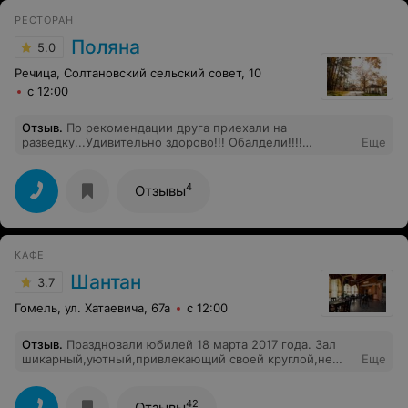
РЕСТОРАН
Поляна
5.0
Речица, Солтановский сельский совет, 10
с 12:00
Отзыв
.
По рекомендации друга приехали на
разведку...Удивительно здорово!!! Обалдели!!!!
Еще
Интерьер!!!!Обслуживание!!!!А кухня!!!!Всем 10!!!!
Будем Вас посещать!!! Большая просьба-не
испортиться!!! Успеха и процветания искренне!!!
4
Отзывы
Спасибо!
КАФЕ
Шантан
3.7
Гомель, ул. Хатаевича, 67а
с 12:00
Отзыв
.
Праздновали юбилей 18 марта 2017 года. Зал
шикарный,уютный,привлекающий своей круглой,не
Еще
обычной для ресторана формой. Еда вкусная,с
красивой подачей. Персонал
квалифицированный,имеющий найти подход и угодить
42
Отзывы