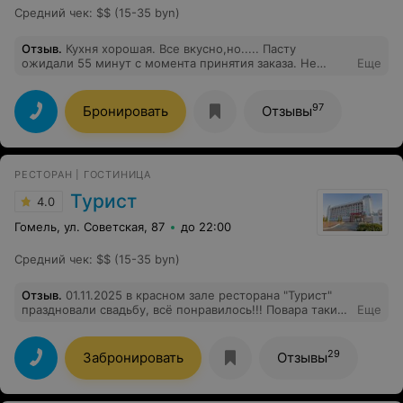
Средний чек
:
$$ (15-35 byn)
Отзыв
.
Кухня хорошая. Все вкусно,но..... Пасту
ожидали 55 минут с момента принятия заказа. Не
Еще
предупредили о долгом ожидании
97
Бронировать
Отзывы
РЕСТОРАН | ГОСТИНИЦА
Турист
4.0
Гомель, ул. Советская, 87
до 22:00
Средний чек
:
$$ (15-35 byn)
Отзыв
.
01.11.2025 в красном зале ресторана "Турист"
праздновали свадьбу, всё понравилось!!! Повара такие
Еще
умнички, очень вкусная кухня, обслуживание отличное,
музыкальное сопровождение, а именно певица -
Красотка, приятно было слушать. Спасибо!!! Только
29
Забронировать
Отзывы
положительный отзыв!!!