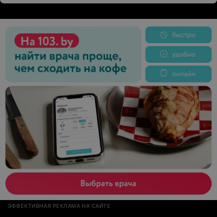
чём’, ‘Вам так нигде не сделают,вы много хотите’,
выяснив, что вместо 10 человек будет 12,хотя это
обсуждалось заранее услышали, ‘вы решили 50
человек теперь позвать на 400 рублей?’, ‘у вас люди
голодные будут’,очень непрофессионально и
неприемлемо!!!!!И ресторан сделал все, чтобы
праздник ‘удался’((еды было достаточно всем, ещё
домой забирали, 300гр рыбы порезали на 2 тарелочки
на бутерброды так что рыба с 5мм толщиной,на
детский стол все фрукты свалили на одну тарелку в
одну кучу, про обслуживание я молчу, музыку также
неоднократно просили сделать потише,но за нас
решили КАК нам лучше отдыхать(Теперь рассказываю
всем знакомым,отвратительно!
ЭФФЕКТИВНАЯ РЕКЛАМА НА САЙТЕ