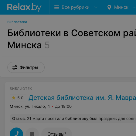
Все рубрики
Минск
Библиотеки
Библиотеки в Советском ра
Минска
5
Фильтры
БИБЛИОТЕК
Детская библиотека им. Я. Мавр
5.0
Минск, ул. Гикало, 4
до 18:00
Отзыв
.
21 марта посетили библиотеку,был праздник для солнечных детей. Было очень интересное представление для наших деток.После было вкусное угощение-морс,пицца,пироженное.....Спасибо огромн
1
Отзывы