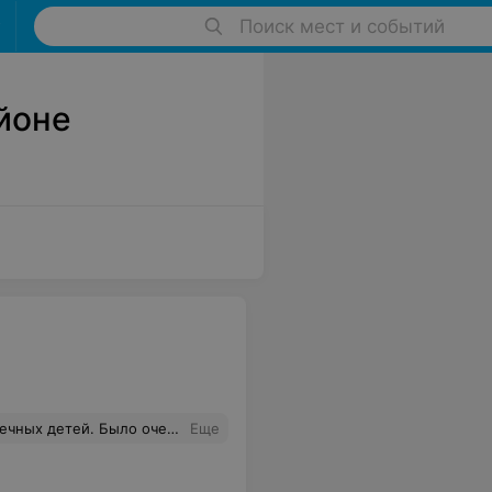
Поиск мест и событий
йоне
а
ое за красивую выставку картин.Спасибо за приглашение,очень остались довольны.
Еще