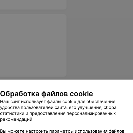
Обработка файлов cookie
Наш сайт использует файлы cookie для обеспечения
удобства пользователей сайта, его улучшения, сбора
 мастеров живописи. Всё здорово. Атмосфера в библиотеке дружеская. Спасибо за презентацию организаторам и областной библиотеке. А у нас есть возможность посмотреть новый альбом "Рукой мастера" с иллюстрациями работ известных мастеров Минщины. Галина. 31.01.17
Еще
статистики и предоставления персонализированных
рекомендаций.
Вы можете настроить параметры использования файлов