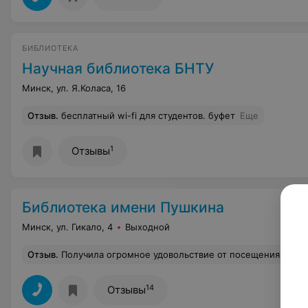
БИБЛИОТЕКА
Научная библиотека БНТУ
Минск, ул. Я.Коласа, 16
Отзыв
.
бесплатный wi-fi для студентов. буфет
Еще
1
Отзывы
Библиотека имени Пушкина
Минск, ул. Гикало, 4
Выходной
Отзыв
.
Получила огромное удовольствие от посещения библиотеки. В галерее 25 января 2017 г. прошла презентация книги "Рукой мастера".Встреча с известными художниками Минска и Минской области добавила эмоций и позитив. Шикарное издание произвело большое впечатление на меня как на библиотекаря и как на читателя. Качественные иллюстрации, знакомые художники, дружеские пожелания творческих успехов. Тираж книги всего 700 экземпляров. Их получили мастера живописи, графики и скульптуры; краеведческие музеи. Приятная встреча в стенах библиотеки, ещё одна прекрасная книга в руках читателей и возможность взять автограф у
14
Отзывы