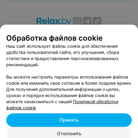
О проекте
Новости проекта
Размещение рекламы
Обработка файлов cookie
Вакансии
Публичный договор
Способы оплаты
Наш сайт использует файлы cookie для обеспечения
Публичный договор по использованию сервиса
удобства пользователей сайта, его улучшения, сбора
«Афиша»
статистики и предоставления персонализированных
Пользовательское соглашение
рекомендаций.
Написать в поддержку
Вы можете настроить параметры использования файлов
Связаться по вопросам сотрудничества
cookie или изменить свое согласие в более позднее время.
Написать руководителю relax.by
Для получения дополнительной информации о целях,
сроках и порядке использования файлов cookie вы
Персональные настройки cookie
можете ознакомиться с нашей
Политикой обработки
Обработка персональных данных
файлов cookie
Принять
© 2026 ООО «Артокс Лаб», УНП 191700409, регистрирующий орган -
Отклонить
Минский горисполком
| 220012, Республика Беларусь, г. Минск,