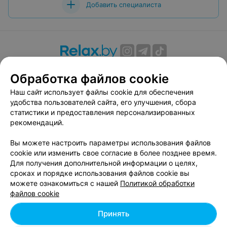
Добавить специалиста
О проекте
Новости проекта
Размещение рекламы
Обработка файлов cookie
Вакансии
Публичный договор
Способы оплаты
Наш сайт использует файлы cookie для обеспечения
Публичный договор по использованию сервиса
удобства пользователей сайта, его улучшения, сбора
«Афиша»
статистики и предоставления персонализированных
Пользовательское соглашение
рекомендаций.
Написать в поддержку
Вы можете настроить параметры использования файлов
Связаться по вопросам сотрудничества
cookie или изменить свое согласие в более позднее время.
Написать руководителю relax.by
Для получения дополнительной информации о целях,
сроках и порядке использования файлов cookie вы
Персональные настройки cookie
можете ознакомиться с нашей
Политикой обработки
Обработка персональных данных
файлов cookie
Принять