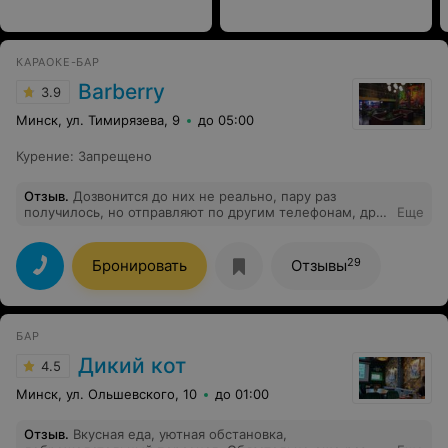
КАРАОКЕ-БАР
Barberry
3.9
Минск, ул. Тимирязева, 9
до 05:00
Курение
:
Запрещено
Отзыв
.
Дозвонится до них не реально, пару раз
получилось, но отправляют по другим телефонам, друг
Еще
к другу, проще в поликлинику дозвонится
29
Бронировать
Отзывы
БАР
Дикий кот
4.5
Минск, ул. Ольшевского, 10
до 01:00
Отзыв
.
Вкусная еда, уютная обстановка,