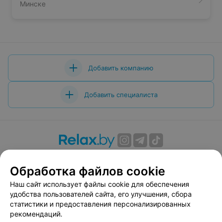
Минске
Добавить компанию
Добавить специалиста
О проекте
Новости проекта
Размещение рекламы
Обработка файлов cookie
Вакансии
Публичный договор
Способы оплаты
Публичный договор по использованию сервиса
Наш сайт использует файлы cookie для обеспечения
«Афиша»
удобства пользователей сайта, его улучшения, сбора
статистики и предоставления персонализированных
Пользовательское соглашение
рекомендаций.
Написать в поддержку