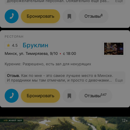
доброжелательный персонал. Обязательно еще раз
Еще
посетим это заведение!
8
Бронировать
Отзывы
РЕСТОРАН
Бруклин
4.5
Минск, ул. Тимирязева, 9/10
с 18:00
Курение
:
Разрешено, есть зал для некурящих
Отзыв
.
Как по мне - это самое лучшее место в Минске.
И праздники мы там отмечали, и просто с девочками
Еще
заходили посидеть. Всегда все на высшем уровне.
Особая благодарность администратору Владимиру.
Профессионал своего дела. Отмечу отличную работу
547
Бронировать
Отзывы
официантов и девочек на ресепшен. И спасибо за
всегда вкусно приготовленную еду поворам ресторана.
Всем рекомендую и обязательно еще посетим!