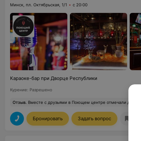
Минск, пл. Октябрьская, 1/1
с 20:00
Караоке-бар при Дворце Республики
Курение
:
Разрешено
Отзыв
.
Вместе с друзьями в Поющем центре отмечали день рождения. Однако, увы, именинник не услышал поздравлений и пожеланий своих друзей, как и они не услышали его ответных слов. Очень громкий звук. Перекричать его невозможно. Словом, заведение не для общения. Это единственное, что не понравилось. На будущее следует учитывать данный факт. А в остальном все отлично - и песни, и атмосфера, и дружелюбный персон
Бронировать
Задать вопрос