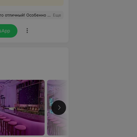
 персоналу — работали оперативно и с улыбкой. И конечно, спасибо за атмосферу! Чувствовалось, что все расслабились и по-настоящему круто отдыхают. Спасибо всем, кто был частью этого вечера!
Еще
sApp