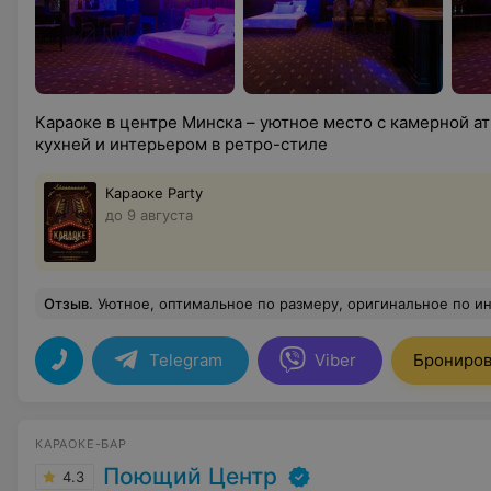
Караоке в центре Минска – уютное место с камерной а
кухней и интерьером в ретро-стиле
Караоке Party
до 9 августа
Отзыв
.
Уютное, оптимальное по размеру, оригинальное по интерьеру место с отл
Telegram
Viber
Брониров
КАРАОКЕ-БАР
Поющий Центр
4.3