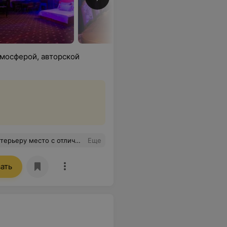
тмосферой, авторской
ичной аккустикой. Рекомендую!
Еще
ать