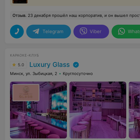
Отзыв
.
23 декабря прошёл наш корпоратив, и он вышел просто отличный! Особенно хочется отметить вкусную еду. Готовили действительно вкусно, всё было свежее, разнообразное, и подавали красиво. Порции были большие — никто не ушёл голодным! Огромное спасибо нашему ведущему! Он не давал заскучать ни минуты: придумал классную программу, интересные музыкальные конкурсы, квизы и смог зарядить всю обстановку. Отдельное спасибо всему обслуживающему
Telegram
Viber
What
КАРАОКЕ-КЛУБ
Luxury Glass
5.0
Минск, ул. Зыбицкая, 2
Круглосуточно