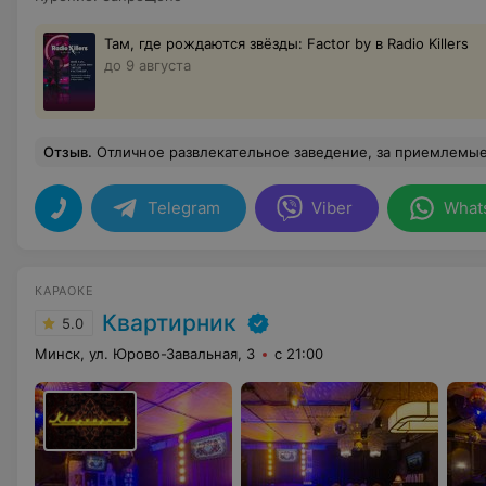
Там, где рождаются звёзды: Factor by в Radio Killers
до 9 августа
Отзыв
.
Отличное развлекательное заведение, за приемлемые деньги и покушали хорошо и напелись, веселились от души. Администратор Вероника выше всех похвал, сама душка, делает всё, что бы гостям было комфо
Telegram
Viber
What
КАРАОКЕ
Квартирник
5.0
Минск, ул. Юрово-Завальная, 3
с 21:00