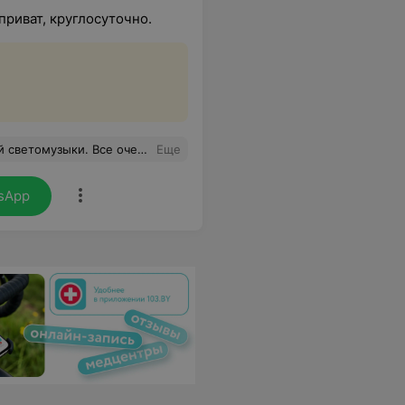
приват, круглосуточно.
с друзьями немного попеть, остались довольны! Спасибо
Еще
sApp