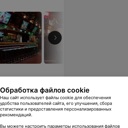
Обработка файлов cookie
ал, и талантливые гости заведения - было что и кого послушать. Администраторы при заказе праздника учли все наши пожелания. За это- благодарность. В целом праздник состоялся.
Еще
Наш сайт использует файлы cookie для обеспечения
удобства пользователей сайта, его улучшения, сбора
Фотоотчеты
статистики и предоставления персонализированных
рекомендаций.
Вы можете настроить параметры использования файлов