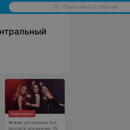
Поиск мест и событий
ентральный
Квартирник
Чт и вс:
для девушек без
депозита, для мужчин -70