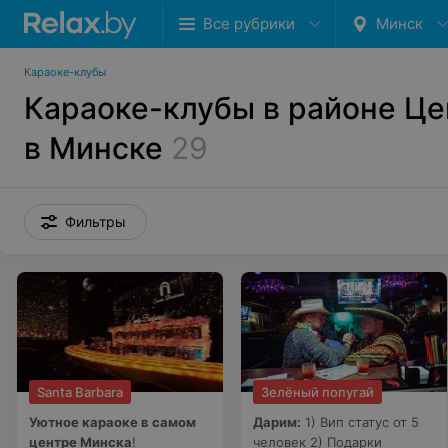
Все рубрики
Минск
Караоке-клубы
Караоке-клубы в районе Ц
в Минске
29
Фильтры
Santa Barbara
Зелёный попугай
Уютное караоке в самом
Дарим:
1) Вип статус от 5
центре Минска
!
человек 2) Подарки