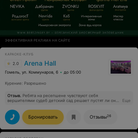
ЭФФЕКТИВНАЯ РЕКЛАМА НА САЙТЕ
КАРАОКЕ-КЛУБ
Arena Hall
2.0
Гомель, ул. Коммунаров, 6
до 05:00
Курение
:
Разрешено
Отзыв
.
Ребята на ресепшене чувствуют себя
вершителями судеб детский сад решает пустят ли они
Еще
посетителей ориентируясь на вес последних. Это
просто смешно ) никогда Арена не была «элитным»
заведением, а теперь опустилась еще ниже) Ребята,
26
Бронировать
Отзывы
теперь перед походом туда , настоятельно
рекомендую взвешивать я