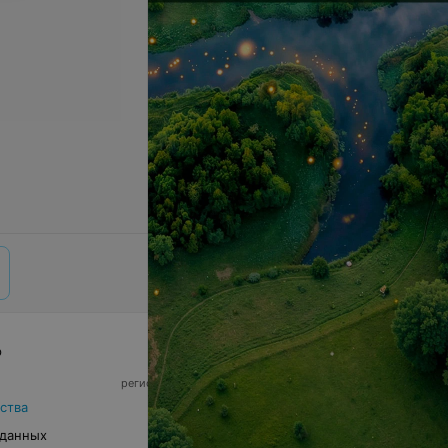
р
© 2026 ООО «Артокс Лаб», УНП 191700409,
регистрирующий орган - Минский горисполком
|
220012, Республика Беларусь, г. Минск,
ства
улица Толбухина, 2, пом. 16 | info@relax.by
 данных