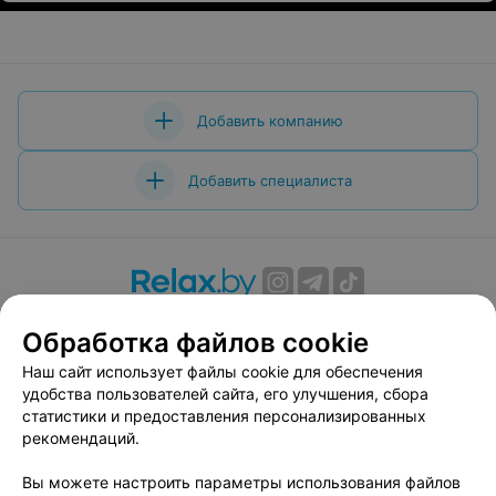
Добавить компанию
Добавить специалиста
О проекте
Новости проекта
Размещение рекламы
Обработка файлов cookie
Вакансии
Публичный договор
Способы оплаты
Наш сайт использует файлы cookie для обеспечения
Публичный договор по использованию сервиса
удобства пользователей сайта, его улучшения, сбора
«Афиша»
статистики и предоставления персонализированных
Пользовательское соглашение
рекомендаций.
Написать в поддержку
Вы можете настроить параметры использования файлов
Связаться по вопросам сотрудничества