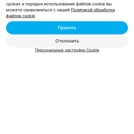
сроках и порядке использования файлов cookie вы
можете ознакомиться с нашей
Политикой обработки
Добавить компанию
файлов cookie
Добавить специалиста
Принять
Отклонить
Персональные настройки Cookie
О проекте
Новости проекта
Размещение рекламы
Вакансии
Публичный договор
Способы оплаты
Публичный договор по использованию сервиса
«Афиша»
Пользовательское соглашение
Написать в поддержку
Связаться по вопросам сотрудничества
Написать руководителю relax.by
Персональные настройки cookie