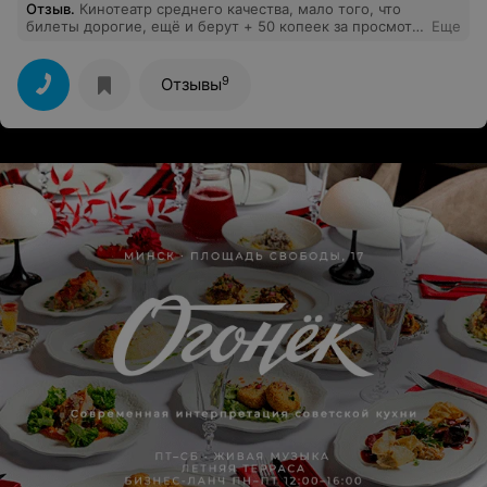
Отзыв
.
Кинотеатр среднего качества, мало того, что
билеты дорогие, ещё и берут + 50 копеек за просмотр
Еще
фильма о Белаз, без нашего спроса, а если у человека
только 10 рублей всего с собой, егт не пустят??????
При этом туалеты в кинотеатре просто ужас, бумаги
9
Отзывы
нет никогда, раковины в налетели и плесени, вода
стоит в раковине, полотенец нет, теплый воздух не
сушит руки. Он же один в Городе, неужели нужно
ехать в Минск????? ????????