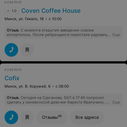
КОФЕЙНЯ
Coven Coffee House
1.0
Минск, ул. Гикало, 18
с 10:00
Отзыв
.
С момента открытия заведение совсем
испортилось. После ребрендинга перестали радовать
Еще
десерты, которых при открытии кофейни было
больше, изменился дизайн, вообщем неуютно стало. С
гордостью указано, что руководитель -- женщина, а
такое чувство что уют создавать вообще не умеет.
Раньше было лучше(
КОФЕЙНЯ
Cofix
Минск, ул. В. Хоружей, 6
с 08:00
Отзыв
.
Сегодня на Сурганова, 50/1 в 17:40 попросил
сделать у синеволосой девочки-бариста Фрапучино, а
Еще
вместо этого мне сделали Капучино и на мой вопрос
«почему вы сделали капучино? я просил ведь
фрапучино» меня проигнорировали и только через
46
Отзывы
Все адреса
минуту-две она отложила свой телефон и ответила,
что фрапучино у них закончился и дальше продолжила