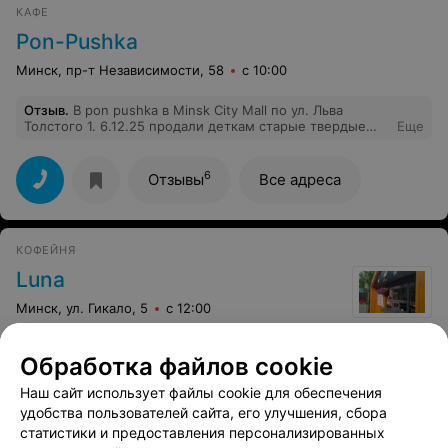
КАФЕ
Pon-Pushka
Минск, пр-т Независимости, 58
с 10:00
Отзыв
.
В pon pushka в Minsk City Mall по ул. Льва
Толстого 1. 6.12.25 продали деткам старые твердые
Еще
пончики с собой, там минимум 3 дневная давность
была.Можно было гвозди ими забивать.Никакой
совести у девушек,которые ими торгуют там нет.На
6
Отзывы
Все адреса
следующий день детей рвало по-черному.Но этим
главное -продать.
КОФЕЙНЯ
Luna
Минск, ул. Гикало, 5
с 12:00
Обработка файлов cookie
Наш сайт использует файлы cookie для обеспечения
удобства пользователей сайта, его улучшения, сбора
статистики и предоставления персонализированных
Показать последние 18