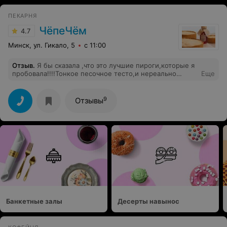
ПЕКАРНЯ
ЧёпеЧём
4.7
Минск, ул. Гикало, 5
с 11:00
Отзыв
.
Я бы сказала ,что это лучшие пироги,которые я
пробовала!!!!Тонкое песочное тесто,и нереально
Еще
много вкусной сочной начинки. Как дома! Пробовала
Матросский и творожный-это действительно
душевные,аппетитные и очень вкусные пироги. Ещё
9
Отзывы
отмечу оформление!
Банкетные залы
Десерты навынос