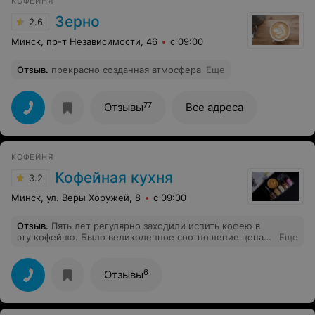
КОФЕЙНЯ
Зерно
2.6
Минск, пр-т Независимости, 46
с 09:00
Отзыв
.
прекрасно созданная атмосфера
Еще
77
Отзывы
Все адреса
КОФЕЙНЯ
Кофейная кухня
3.2
Минск, ул. Веры Хоружей, 8
с 09:00
Отзыв
.
Пять лет регулярно заходили испить кофею в
эту кофейню. Было великолепное соотношение цена-
Еще
качество. С недавних пор все испортилось. Абсолютно
пустой даже американо. Уровень ресторана быстрого
питания ((( вероятно поменяли зерно и все испортили
6
Отзывы
(( всем рекомендовали как лучшую кофейню в Минске.
Теперь уже забираем слова назад. И да - совершенно
безучастные бариста