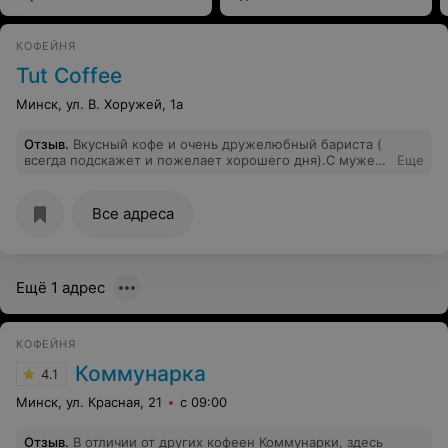
КОФЕЙНЯ
Tut Coffee
Минск, ул. В. Хоружей, 1а
Отзыв
.
Вкусный кофе и очень дружелюбный бариста (
всегда подскажет и пожелает хорошего дня).С мужем
Еще
ждем выходного, чтобы поскорее взять с собой кофе с
новым сиропом.
Все адреса
Ещё 1 адрес
КОФЕЙНЯ
Коммунарка
4.1
Минск, ул. Красная, 21
с 09:00
Отзыв
.
В отличии от других кофеен Коммунарки, здесь