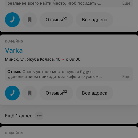
реальнее всего найти место, чтоб посидеть)
Еще
Ассортимент хороший, что в кофейне, что в магазине.
Выпечки и пирожных на любой вкус и на любой
кошелек, в магазине можно выловить новинки всегда.
52
Отзывы
Все адреса
Ставлю твердую 5!
КОФЕЙНЯ
Varka
Минск, ул. Якуба Коласа, 10
с 09:00
Отзыв
.
Очень уютное место, куда я буду с
удовольствием приходить за кофе и вкусным
Еще
круассаном:)
32
Отзывы
Все адреса
Ещё 1 адрес
КОФЕЙНЯ