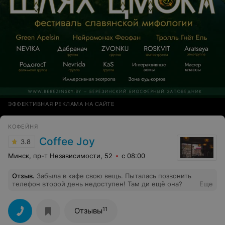
ЭФФЕКТИВНАЯ РЕКЛАМА НА САЙТЕ
КОФЕЙНЯ
Coffee Joy
3.8
Минск, пр-т Независимости, 52
с 08:00
Отзыв
.
Забыла в кафе свою вещь. Пыталась позвонить
телефон второй день недоступен! Там ди ещё она?
Еще
11
Отзывы