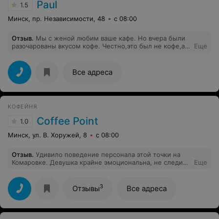
Paul
1.5
Минск, пр. Независимости, 48
с 08:00
Отзыв
.
Мы с женой любим ваше кафе. Но вчера были
разочарованы вкусом кофе. Честно,это был не кофе,а
Еще
черная жижа горького вкуса. Аромата кофе даже
близко не присутствует. Очень жаль.
Все адреса
КОФЕЙНЯ
Coffee Point
1.0
Минск, ул. В. Хоружей, 8
с 08:00
Отзыв
.
Удивило поведение персонала этой точки на
Комаровке. Девушка крайне эмоциональна, не следит
Еще
за тем, что говорит, кто это слышит. Порой, кричит о
ненормальных поступках из ее личных будней.
Поведение персонала оставляет желать лучшего. Не
3
Отзывы
Все адреса
рекомендую!