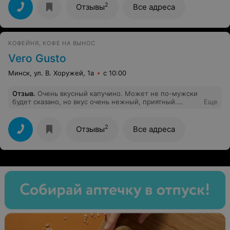
2
Отзывы
Все адреса
КОФЕЙНЯ, КОФЕ НА ВЫНОС
Vero Gusto
Минск, ул. В. Хоружей, 1а
с 10:00
Отзыв
.
Очень вкусный капучино. Может не по-мужски
будет сказано, но вкус очень нежный, приятный.
Еще
Баланс кофе и молока, качество пены, температура -
всё чётко! Рекомендую!
2
Отзывы
Все адреса