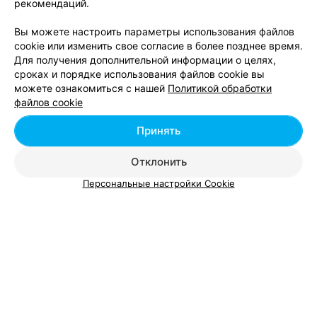
рекомендаций.
1
2
Вы можете настроить параметры использования файлов
cookie или изменить свое согласие в более позднее время.
Для получения дополнительной информации о целях,
сроках и порядке использования файлов cookie вы
Смотрите также
можете ознакомиться с нашей
Политикой обработки
файлов cookie
Сауны и бани у метро Площадь Якуба Коласа
Принять
Отклонить
Пиццерии возле метро Площадь Якуба Коласа
Персональные настройки Cookie
Ночные клубы возле метро Площадь Якуба
Коласа в Минске
Вам будет интересно