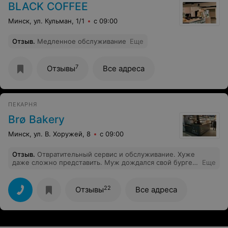
BLACK COFFEE
Минск, ул. Кульман, 1/1
с 09:00
Отзыв
.
Медленное обслуживание
Еще
7
Отзывы
Все адреса
ПЕКАРНЯ
Brø Bakery
Минск, ул. В. Хоружей, 8
с 09:00
Отзыв
.
Отвратительный сервис и обслуживание. Хуже
даже сложно представить. Муж дождался свой бургер
Еще
и он был как из ресторана быстрого питания,
невкусный. Я так и не дождалась свою пасту. Уже
никаких нервов и сил не хватало слышать обещания
22
Отзывы
Все адреса
про еще три минуточки и вот-вот. Обещали
приготовить все за 20 минут, а ждали еду 40 минут.
Бариста не смог с первого раза приготовить матча
латте. Пришел, принес пол кружки какого-то напитка
похожего на матчу и рассказывал про какие-то