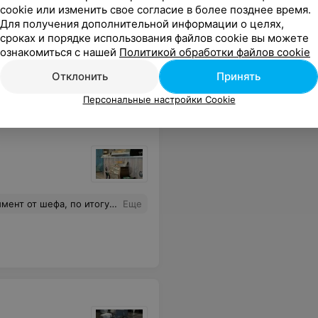
cookie или изменить свое согласие в более позднее время.
Для получения дополнительной информации о целях,
сроках и порядке использования файлов cookie вы можете
тствии гостей.. ту мач, я считаю
Еще
ознакомиться с нашей
Политикой обработки файлов cookie
Отклонить
Принять
адреса
Персональные настройки Cookie
сти полно заведений с отличным обслуживанием и приличной кухней. Такое отношение как тут, я давно не встречала. Кондиционера в заведении нет!
Еще