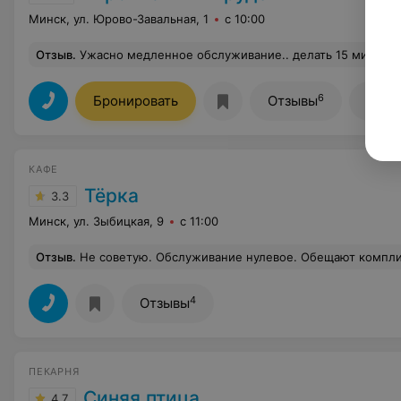
Минск, ул. Юрово-Завальная, 1
с 10:00
Отзыв
.
Ужасно медленное обслуживание.. делать 15 минут кофе при практически отсу
6
Бронировать
Отзывы
Все 
КАФЕ
Тёрка
3.3
Минск, ул. Зыбицкая, 9
с 11:00
Отзыв
.
Не советую. Обслуживание нулевое. Обещают комплимент от шефа, по итогу забывают. Обычные драники с якобы копченой сметаной, горьким салатом за 15 р - при их обслуживании - это перебор. Когда я спросила у официанта где обещанный комплимент, он нагло мне ответил - много посетителей. Тартар тоже не произвел впечатления. Поблизо
4
Отзывы
ПЕКАРНЯ
Синяя птица
4.7