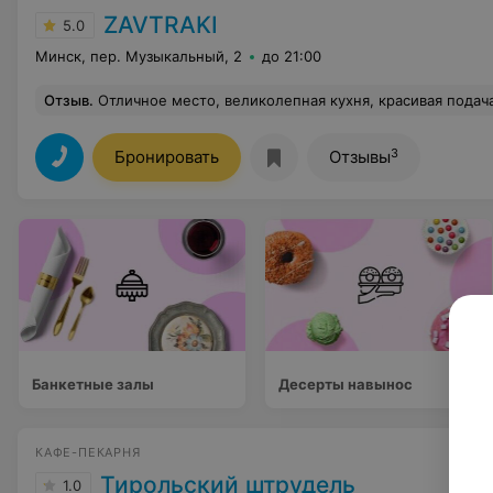
ZAVTRAKI
5.0
Минск, пер. Музыкальный, 2
до 21:00
Отзыв
.
Отличное место, великолепная кухня, красивая подача блюд. Однозначно реком
3
Бронировать
Отзывы
Банкетные залы
Десерты навынос
КАФЕ-ПЕКАРНЯ
Тирольский штрудель
1.0