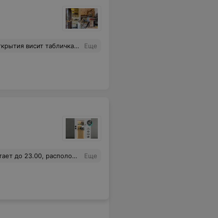
й кофе у входа... А в целом - хорошее место...
Еще
о..., что эти кофейни за два часа готовятся к закрытию и не обслуживают клиентов...
Еще