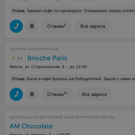
Отзыв
.
Заказал кофе по-ирландски. Специально перед оплатой уточнил, готовят ли его по классическому рецепту, сказали что"да, по классическому". В итоге вместо кофе по
5
Отзывы
Все адреса
ПЕКАРНЯ-КОНДИТЕРСКАЯ
Brioche Paris
3.1
Минск, ул. Сторожевская, 6
до 22:00
Отзыв
.
Были в кафе Бриошь на Победителей. Зашли с нами не поздоровались, присели за стол и ожидали, когда нам подадут меню минут 15. Сидели и наблюдали как две девушки-работницы болтали с молодым человеком, совершенно не обращая внимания на нас. Когда молодой человек отошёл и на нас наконец обратили внимание, официант или администратор встала над нами с вопросом на лиц
51
Отзывы
Все адреса
ШОКОЛАД И КОНДИТЕРСКИЕ ИЗДЕЛИЯ РУЧНОЙ РАБОТЫ
AM Chocolate
Минск, ул. Немига, 3
с 10:00