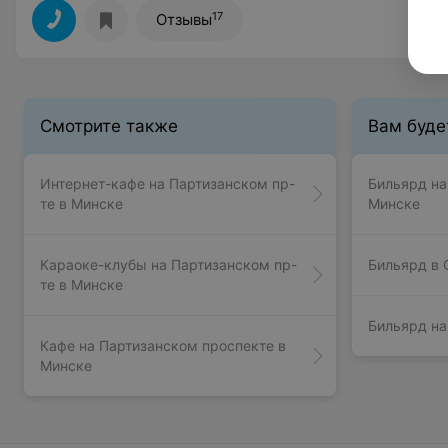
17
Отзывы
Смотрите также
Вам буде
Интернет-кафе на Партизанском пр-
Бильярд на
те в Минске
Минске
Караоке-клубы на Партизанском пр-
Бильярд в 
те в Минске
Бильярд на
Кафе на Партизанском проспекте в
Минске