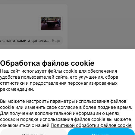
 радует. Транслируют спортивные мероприятия.
Еще
Обработка файлов cookie
Наш сайт использует файлы cookie для обеспечения
удобства пользователей сайта, его улучшения, сбора
статистики и предоставления персонализированных
рекомендаций.
Вы можете настроить параметры использования файлов
cookie или изменить свое согласие в более позднее время.
Для получения дополнительной информации о целях,
сроках и порядке использования файлов cookie вы можете
ознакомиться с нашей
Политикой обработки файлов cookie
на вкус и цвет и т.д. Но свои личные предпочтения нужно оставлять дома!!! И реагировать на просьбы посетителей,а не проходить мимо и говорить : -"пускай жалуются!"!!! Надеюсь,что впредь такого не будет.
Еще