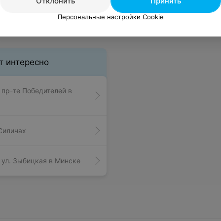
Отклонить
Принять
Персональные настройки Cookie
т интересно
 пр-те Победителей в
Силичах
 ул. Зыбицкая в Минске