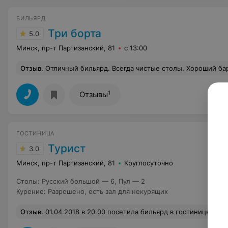
БИЛЬЯРД
Три борта
5.0
Минск, пр-т Партизанский, 81
с 13:00
Отзыв
.
Отличный бильярд. Всегда чистые столы. Хороший бар с напитками и ценами. В зале не курят , что очень
1
Отзывы
ГОСТИНИЦА
Турист
3.0
Минск, пр-т Партизанский, 81
Круглосуточно
Столы
:
Русский большой — 6, Пул — 2
Курение
:
Разрешено, есть зал для некурящих
Отзыв
.
01.04.2018 в 20.00 посетила бильярд в гостинице "Турист".Частенько туда захожу ,так как близко живу,вроде всегде все хорошо,обычно и музыка играет не плохая ,современная. В этот раз администратор бильярда поставил музыку таких исполнителей как : "Сектор Газа","Ленинград" и прочее в этом жанре...Я попросила бармена ,переключить музыку на ту что обычно играет, в ответ услышала что это администратор бильярда поставил. На столе увидела телефон подключен к динамику ...Я всё понимаю,