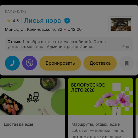
КАФЕ-КЛУБ
Лисья нора
4.6
Минск, ул. Калиновского, 32
с 12:00
Отзыв
.
1 ноября в кафе отмечала юбилей. Очень
уютная атмосфера. Администратор Ирина
Еще
профессионал своего дела, помогала составить меню,
гости остались довольны. Спасибо поворам!Отдельное
спасибо официантам,молодцы ребята, обслуживали
Бронировать
Доставка
быстро. Девушке Татьяне-браво! Красивый голос ,
хороший репертуар. Я и мои гости остались довольны!
Рекомендую.
Доставка еды
Маршруты, отдых, еда и
события — полный гид по
летнему отдыху в одном