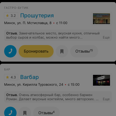
ГАСТРО-БУТИК
Прошутерия
3.2
Минск, ул. П. Мстиславца, 8
с 11:00
Отзыв
.
Замечательное место, вкусная кухня, отличный
выбор сыров и колбас, можно найти много
Еще
итальянских деликатесов, что очень радует сегодня. И
спасибо персоналу за прекрасное обслуживание!
15
Бронировать
Отзывы
БАР
Barбар
4.3
Минск, ул. Кирилла Туровского, 24
с 15:00
Отзыв
.
Очень атмосферный бар, особенно бармен
Роман. Делает вкусные коктейли, много авторских. И
Еще
с ним поговорить всегда можно о наболевшем
4
Отзывы