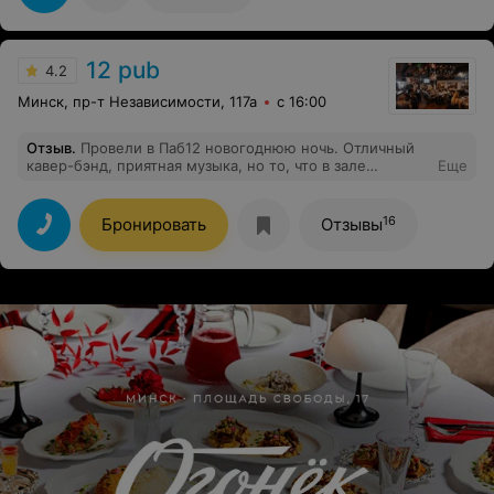
12 pub
4.2
Минск, пр-т Независимости, 117а
с 16:00
Отзыв
.
Провели в Паб12 новогоднюю ночь. Отличный
кавер-бэнд, приятная музыка, но то, что в зале
Еще
разрешают курить - просто портит всё впечатление.
Выходишь весь пропахший чужим табаком.
Бенгальские огни в зале жечь - тоже так себе
16
Бронировать
Отзывы
история, хоть и Новый год. В остальном - все отлично.