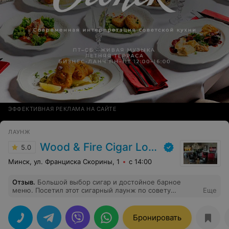
ЭФФЕКТИВНАЯ РЕКЛАМА НА САЙТЕ
ЛАУНЖ
Wood & Fire Cigar Lounge
5.0
Минск, ул. Франциска Скорины, 1
с 14:00
Отзыв
.
Большой выбор сигар и достойное барное
меню. Посетил этот сигарный лаунж по совету
Еще
курящего друга и остался очень доволен атмосферой!
рекомендую к посещению абсолютно каждому, кто
любит красоту, тишину и качественный табак.
Бронировать