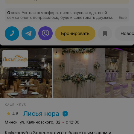
Отзыв
.
Уютная атмосфера, очень вкусная еда, всей
семье очень понравилось, будем советовать друзьям.
Еще
Бронировать
Новос
КАФЕ-КЛУБ
Лисья нора
4.6
Минск, ул. Калиновского, 32
с 12:00
Кафе-клуб в Зеленом луге с банкетным залом и