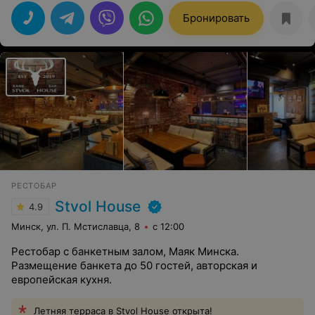
рекомендую к посещению абсолютно каждому, кто
любит красоту, тишину и качественный табак.
Бронировать
РЕСТОБАР
Stvol House
4.9
Минск, ул. П. Мстиславца, 8
с 12:00
Рестобар с банкетным залом, Маяк Минска.
Размещение банкета до 50 гостей, авторская и
европейская кухня.
Летняя терраса в Stvol House открыта!