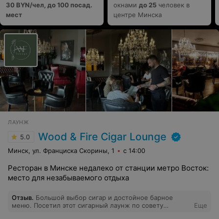
30 BYN/чел, до 100 посад.
окнами
до 25
человек в
мест
центре Минска
ЛАУНЖ
Wood & Fire Cigar Lounge
5.0
Минск, ул. Франциска Скорины, 1
с 14:00
Ресторан в Минске недалеко от станции метро Восток:
место для незабываемого отдыха
Отзыв
.
Большой выбор сигар и достойное барное
меню. Посетил этот сигарный лаунж по совету
Еще
курящего друга и остался очень доволен атмосферой!