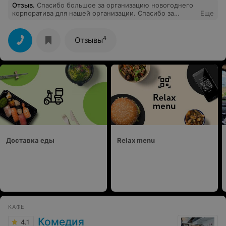
Отзыв
.
Спасибо большое за организацию новогоднего
корпоратива для нашей организации. Спасибо за
Еще
вкусную еду и красивую подачу, за первоклассное
обслуживание и создание новогодней атмосферы.
Весь наш коллектив благодарен вам от всей души. Вы
4
Отзывы
большие молодцы!
Доставка еды
Relax menu
КАФЕ
Комедия
4.1