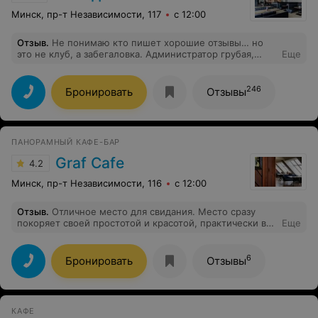
Минск, пр-т Независимости, 117
с 12:00
Отзыв
.
Не понимаю кто пишет хорошие отзывы… но
это не клуб, а забегаловка. Администратор грубая,
Еще
официантки наглые. Пиво принесли в грязном
стакане…Контингент заведения соответсвующий. Жаль,
что в таком хорошем месте находится это. Разок
246
Бронировать
Отзывы
можно сходить, чтобы понять, что больше ни ногой.
Кафе желаю процветания и нужно что-то менять или
кого-то.
ПАНОРАМНЫЙ КАФЕ-БАР
Graf Сafe
4.2
Минск, пр-т Независимости, 116
с 12:00
Отзыв
.
Отличное место для свидания. Место сразу
покоряет своей простотой и красотой, практически вся
Еще
отделка из дерева, что придаёт определенный
антураж. Тихая мелодичная музыка подойдёт как для
свидания, так и для работы. Про вид и говорить нечего,
6
Бронировать
Отзывы
лучше сходить и посмотреть насколько там красиво
(P.S. лучше выбирать время под закат, так можно
насладиться прекрасной кухней под не менее
прекрасный закат)
КАФЕ