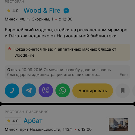
РЕСТОРАН
Wood & Fire
4.0
Минск, ул. Ф. Скорины, 1
с 12:00
Европейский модерн, стейки на раскаленном мраморе
и DJ-этаж недалеко от Национальной библиотеки
Когда хочется пива: 4 аппетитных мясных блюда от
Wood&Fire
Отзыв
.
10.09.2016 Отмечали свадьбу дочери - очень
благодарны администрации этого шикарного
Еще
ресторана - всё организовано на европейском уровне
(есть опыт, простите за нескромность). Особое
спасибо Алене - обслуживающей наш банкетный зал,
Бронировать
такое впечатление что она читали наши мысли -
получалось очень своевременно, ненавязчиво и
незаметно для гостей: смена блюд, уборка пустой
посуды и розлив напитков. Очень благодарны за уют и
РЕСТОРАН-ПИВОВАРНЯ
тёплый приём всем сотрудникам этого прекрасного
заведения!!!!
Арбат
4.0
Минск, пр-т Независимости, 143/1
с 12:00