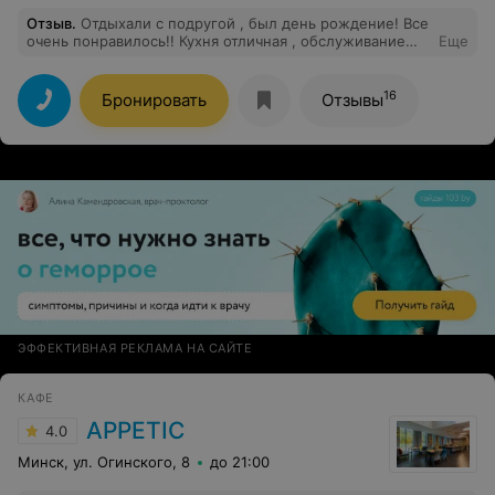
Отзыв
.
Отдыхали с подругой , был день рождение! Все
очень понравилось!! Кухня отличная , обслуживание
Еще
очень хорошее! Отдыхали на летней площадке. Хочу
отметить отличную работу официанта Дианы!!!
16
Бронировать
Отзывы
ЭФФЕКТИВНАЯ РЕКЛАМА НА САЙТЕ
КАФЕ
APPETIC
4.0
Минск, ул. Огинского, 8
до 21:00