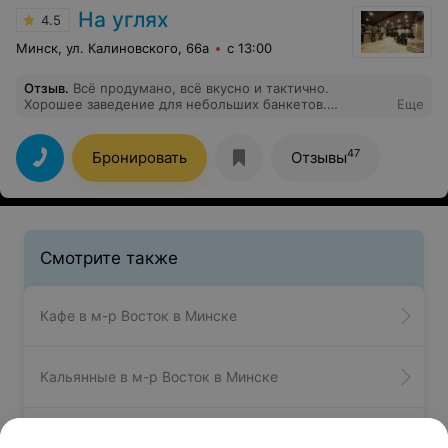
На углях
4.5
Минск, ул. Калиновского, 66а
с 13:00
Отзыв
.
Всё продумано, всё вкусно и тактично.
Хорошее заведение для небольших банкетов.
Еще
Рекомендую однозначно. Мне есть с чем сравнить.
Впечатления самые лучшие.
47
Бронировать
Отзывы
Смотрите также
Кафе в м-р Восток в Минске
Кальянные в м-р Восток в Минске
Бильярд в м-р Восток в Минске