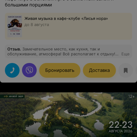
большими порциями
Живая музыка в кафе-клубе «Лисья нора»
до 8 августа
Отзыв
.
Замечательное место, как кухня, так и
обслуживание, атмосфера! Всё располагает к отдыху!
Еще
Время пролетает незаметно, все гости отметили
душевность и потрясающий вкус блюд! Отмечали
юбилей 20.09.2025. в это заведение хочется вернуться
Бронировать
Доставка
снова!