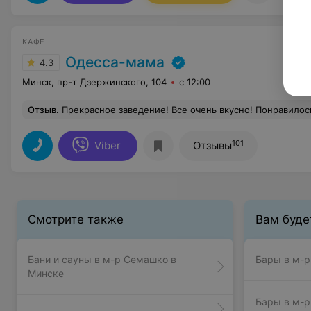
КАФЕ
Одесса-мама
4.3
Минск, пр-т Дзержинского, 104
с 12:00
Отзыв
.
Прекрасное заведение! Все очень вкусно! Понравилос
101
Viber
Отзывы
Смотрите также
Вам буде
Бани и сауны в м-р Семашко в
Бары в м-р
Минске
Бары в м-р