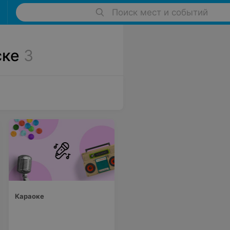
Поиск мест и событий
ске
3
Караоке