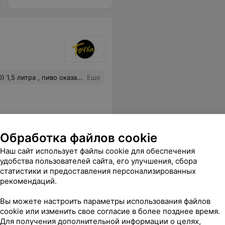
е я в этот бар не зайду и вам советую обходить это заведение стороной. Ну а само испорченное пиво сняли с продажи спустя пять минут после конфликта.
Еще
Обработка файлов cookie
Наш сайт использует файлы cookie для обеспечения
удобства пользователей сайта, его улучшения, сбора
статистики и предоставления персонализированных
рекомендаций.
служивание и конечно, же акции! Молодцы!
Еще
Вы можете настроить параметры использования файлов
cookie или изменить свое согласие в более позднее время.
169
зывы
Для получения дополнительной информации о целях,