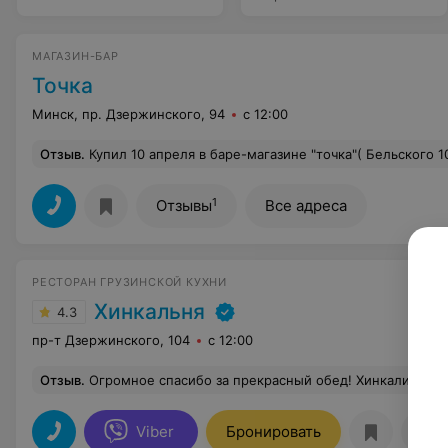
МАГАЗИН-БАР
Точка
Минск, пр. Дзержинского, 94
с 12:00
Отзыв
.
Купил 10 апреля в баре-магазине "точка"( Бельского 10) 1,5 литра , пиво оказалось скисшее и вонючее. Бармен сказал что всё норм, на моё возражение что этим пивом можно как минимум получить расстройство жкт, предложил мне таблетку лоперамида выпить. Деньги не вернул! Купленное испорченное пиво пришлось утилизировать в раковину прямо в баре. Больш
1
Отзывы
Все адреса
РЕСТОРАН ГРУЗИНСКОЙ КУХНИ
Хинкальня
4.3
пр-т Дзержинского, 104
с 12:00
Отзыв
.
Огромное спасибо за прекрасный обед! Хинкали ем только у вас , отличный выбор. Отличное об
Viber
Бронировать
От