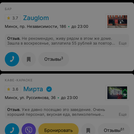
БАР
Zauglom
3.7
Минск, пр. Независимости, 186
до 23:00
Отзыв
.
Не рекомендую, живу рядом в этом же доме.
Зашла в воскресенье, заплатила 55 рублей за повторно
Еще
разогретый сет"зауглом", салат "цезарь" также был
несвеж, куриная грудка повторно обжаренная, не знаю
в который раз. Фри и луковые кольца также- несвежая
3
Отзывы
еда. Думаю, в фаст фуде заплатила бы в два раза
меньше и получила хотя бы по меню тоже самое,
только свежее. В общем, за пивом сходить можно, а
еда - не рекомендую!!! Первый и последний раз!
КАФЕ-КАРАОКЕ
Мирта
3.6
Минск, ул. Руссиянова, 36
до 23:00
Отзыв
.
Уже давно посещаю это заведение. Очень
хороший персонал, вкусная еда, великолепные
Еще
напитки. Музыка громкая, что соответствует
заведению. Ожидание блюд не долгое, минут 15-20, за
это время можно спеть пару песен)) Вежливый и
51
Бронировать
Отзывы
приветливый персонал, но бывают не очень вежливые