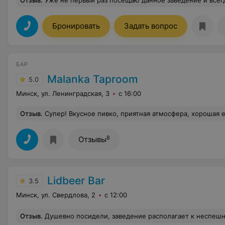
Отзыв
.
Уже не первый раз посещаю данное заведение и всегда доволен) Хорошая кухня, приятный сервис. Заведение и в дальнейшем 
Бронировать
Задать вопрос
БАР
Malanka Taproom
5.0
Минск, ул. Ленинградская, 3
с 16:00
Отзыв
.
Супер! Вкусное пивко, приятная атмосфера, хорошая еда. Самое то для пятницы
8
Отзывы
Lidbeer Bar
3.5
Минск, ул. Свердлова, 2
с 12:00
Отзыв
.
Душевно посидели, заведение располагает к неспешному общению в кругу друзей. Целенаправленность - скорее молодёжный формат. Еда вкусная, обслуживание хорошее. Официант