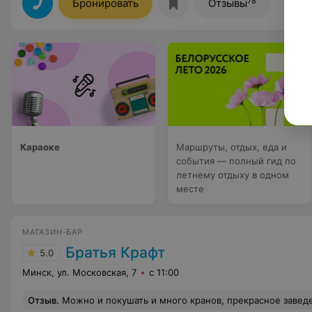
78
Бронировать
Отзывы
Караоке
Маршруты, отдых, еда и
события — полный гид по
летнему отдыху в одном
месте
МАГАЗИН-БАР
Братья Крафт
5.0
Минск, ул. Московская, 7
с 11:00
Отзыв
.
Можно и покушать и много кранов, прекрасное заведение,очен