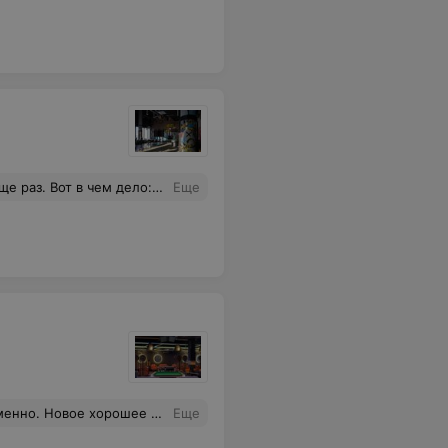
ишком. Иногда людям хочется спокойно и самостоятельно походить или выбрать что-то. Просьба : научите продавцов в баре не глазеть на клиентов во время выбора. Спойлер: быстро ушли и ничего не взяли, так как оставаться было некомфортно.
Еще
кофе, чай, напитки. Не хватает только кухни и, может, кальяна
Еще