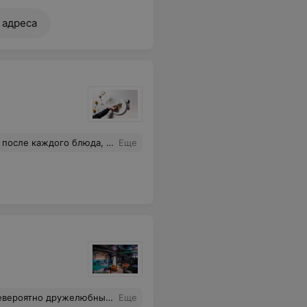
 адреса
о он был под наклоном и наши блюда, соответственно, стояли чуть боком. Столы маловаты. В целом, всё порадовало, остались довольны, сыты и гастрономически удовлетворены. Надеюсь, что удастся отведать гребешков в июле, поскольку во время нашего посещения они, к сожалению, отсутствовали.
Еще
бный персонал. Всем советую!
Еще