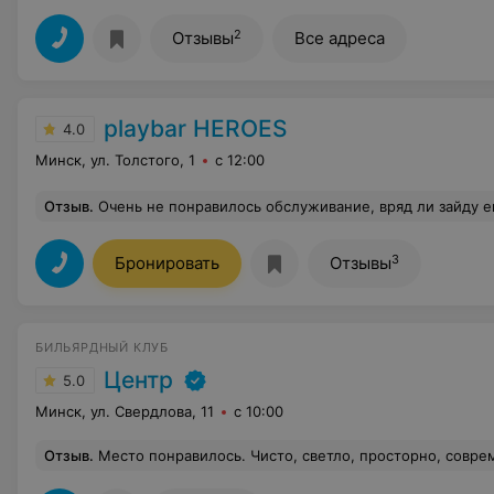
2
Отзывы
Все адреса
playbar HEROES
4.0
Минск, ул. Толстого, 1
с 12:00
Отзыв
.
Очень не понравилось обслуживание, вряд ли зайду еще раз. Вот в чем дело: как только начала заходить чтобы купить еды на меня на кинулось три человека 3 с помощью (я понимаю, что вы только открылись и мне хотели помочь, но сразу три человека один за одним — это некомфортно). Переходим к бару. Выбирала вместе с парнем, что купить, в это время парень на баре просто глазел на нас. Это тоже очень некомфортно, хочется спокойно выбрать еду и обсудить ее между собой, чтобы не наседали взглядом «когда же мы закажем». Через чур «хороший сервис» — это сл
3
Бронировать
Отзывы
БИЛЬЯРДНЫЙ КЛУБ
Центр
5.0
Минск, ул. Свердлова, 11
с 10:00
Отзыв
.
Место понравилось. Чисто, светло, просторно, современно. Новое хорошее оборудование. Столы с авто шароприемом, что очень удобно. Можно заказать 