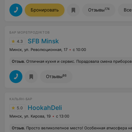
174
Бронировать
Отзывы
Все
БАР МОРЕПРОДУКТОВ
SFB Minsk
4.3
Минск, ул. Революционная, 17
с 10:00
Отзыв
.
Отличная кухня и сервис. Порадовала смена приборов после каждого блюда, не в каждом заведении меняют вилку и нож. Наличие ножа и вилки для рыбы. Приятная атмосфера. Официант Алиса грамотно помогла определиться с вином, которое по достоинству раскрыло и подчеркнуло вкус рыбы. Приятно удивило, что при заказе севиче, нам его поделили на две порции и достойно подали, как полноценное блюдо для каждого. Три вида соуса для рыбы помогли раскрыть и оценить вкус рыбы с разных сторон. Особенно понравился соус с лемонграссом, который не доминировал, а нежно дополнял и раскрывал вкус рыбы. Из минусов: немного неровная терраса на которой стоял наш стол, из-за чег
86
Отзывы
КАЛЬЯН-БАР
HookahDeli
5.0
Минск, ул. Кирова, 19
с 13:00
Отзыв
.
Просто великолепное место! Особенная атмосфера невероятно дружелю