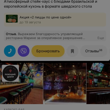
Атмосферный стейк-хаус с блюдами бразильской и
европейской кухонь в формате шведского стола
Акция «2 пиццы по цене одной»
до 19 августа
Отзыв
.
Выражаем благодарность управляющей
ресторана Марине за оперативное разрешение
Еще
вопросов клиентов, качественную работу и её
обоняние (она заслуживает материального
вознаграждения)! Спасибо официанту Александру -
36
Бронировать
Отзывы
очень приятно, когда тебя обслуживают с душой!
Спасибо повару за изумительные салаты, вкусное
мясо, а ананас просто нечто!!! Спасибо владельцу
заведения за предоставленную возможность собраться
в Вашем ресторане и за Вашу команду!!!
КАРАОКЕ-БАР