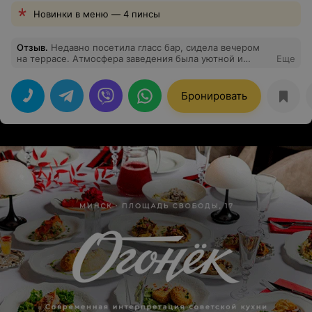
Новинки в меню — 4 пинсы
Отзыв
.
Недавно посетила гласс бар, сидела вечером
на террасе. Атмосфера заведения была уютной и
Еще
приятной, обслуживание на высшем уровне. Меню
разнообразное, есть изысканные закуски и основные
блюда для любого вкуса. Я думаю, что обязательно
Бронировать
вернусь сюда снова.