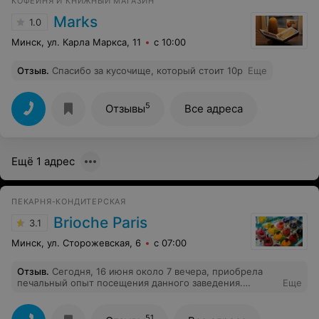
КОФЕЙНЯ И КНИЖНЫЙ МАГАЗИН
Marks
1.0
Минск, ул. Карла Маркса, 11
с 10:00
Отзыв
.
Спасибо за кусочище, который стоит 10р
Еще
5
Отзывы
Все адреса
Ещё 1 адрес
ПЕКАРНЯ-КОНДИТЕРСКАЯ
Brioche Paris
3.1
Минск, ул. Сторожевская, 6
с 07:00
Отзыв
.
Сегодня, 16 июня около 7 вечера, приобрела
печальный опыт посещения данного заведения.
Еще
Приняв предложение присесть после того, как был
сделан заказ, так и просидела 15 минут в ожидании.
Особенной загруженности трёх (!) сотрудников
51