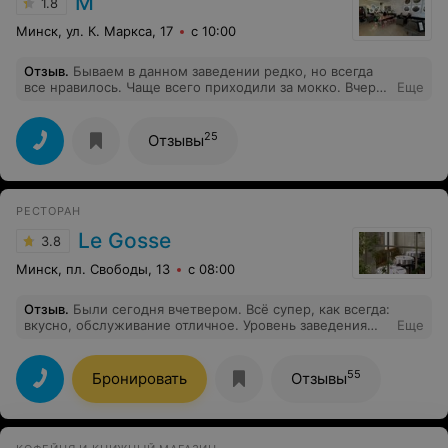
М
1.8
Минск, ул. К. Маркса, 17
с 10:00
Отзыв
.
Бываем в данном заведении редко, но всегда
все нравилось. Чаще всего приходили за мокко. Вчера
Еще
в 10 вечера зашли, заказали мокко. Что-то случилось..
Кофе был отвратительным! Шоколад почти не
чувствуется, на вкус как разбавленный кофе с
25
Отзывы
кипятком. Вот так за 1 раз, портится все хорошее
впечатление от заведения.
РЕСТОРАН
Le Gosse
3.8
Минск, пл. Свободы, 13
с 08:00
Отзыв
.
Были сегодня вчетвером. Всё супер, как всегда:
вкусно, обслуживание отличное. Уровень заведения
Еще
остаётся высоким. 10/10
55
Бронировать
Отзывы