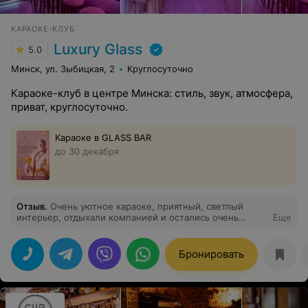
КАРАОКЕ-КЛУБ
Luxury Glass
5.0
Минск, ул. Зыбицкая, 2
Круглосуточно
Караоке-клуб в центре Минска: стиль, звук, атмосфера,
приват, круглосуточно.
Караоке в GLASS BAR
до 30 декабря
Отзыв
.
Очень уютное караоке, приятный, светлый
интерьер, отдыхали компанией и остались очень
Еще
довольны, прекрасное заведение!! Очень вкусная еда,
хороший кальян. Напитки просто на высоте!!
Персоналу отдельное спасибо за душевный прием
Бронировать