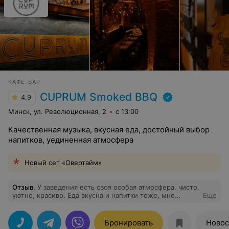
КАФЕ-БАР
CUPRUM Smoked BBQ
4.9
Минск, ул. Революционная, 2
с 13:00
Качественная музыка, вкусная еда, достойный выбор
напитков, уединенная атмосфера
Новый сет «Овертайм»
Отзыв
.
У заведения есть своя особая атмосфера, чисто,
уютно, красиво. Еда вкусна и напитки тоже, мне
Еще
понравилось, приду ещё!
Бронировать
Новос