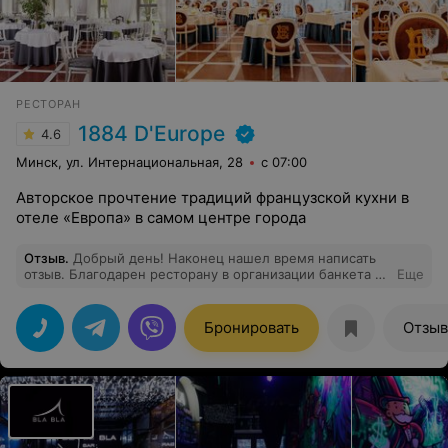
РЕСТОРАН
1884 D'Europe
4.6
Минск, ул. Интернациональная, 28
с 07:00
Авторское прочтение традиций французской кухни в
отеле «Европа» в самом центре города
Отзыв
.
Добрый день! Наконец нашел время написать
отзыв. Благодарен ресторану в организации банкета в
Еще
честь юбилея нашего начальника. Фирма у нас
крупная, поэтому к поиску соответствующего
заведения подошли с должным трепетом и
Бронировать
Отзы
вниманием. Рассматривали несколько вариантов
заведений в центре, которые могли бы организовать
мероприятие. Остановили свой выбор на ресторане
Авиньон, о чем совсем не жалеем. Банкет был
организован по высшему разряду, блюда вкусные,
особенно приглянулось гостям второе мясное блюдо и
блюда из птицы. Приятным бонусом было праздничное