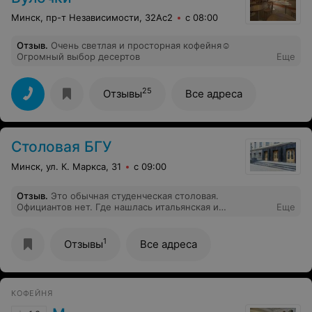
Минск, пр-т Независимости, 32Ас2
с 08:00
Отзыв
.
Очень светлая и просторная кофейня☺️
Огромный выбор десертов
Еще
25
Отзывы
Все адреса
Столовая БГУ
Минск, ул. К. Маркса, 31
с 09:00
Отзыв
.
Это обычная студенческая столовая.
Официантов нет. Где нашлась итальянская и
Еще
европейская кухня я не в курсе. Никаких стейков,
конечно, тоже нет. Не рекомендую, еда невкусная, а
столовые приборы и подносы имеют сильно
1
Отзывы
Все адреса
потрёпанный вид.
КОФЕЙНЯ