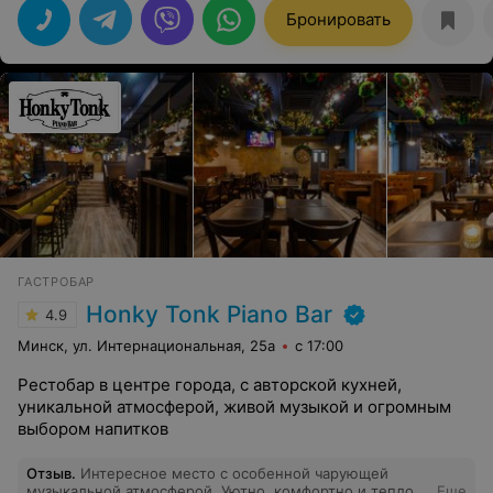
расслабиться выпить покурить кальян за баром или на
Бронировать
террасе )
ГАСТРОБАР
Honky Tonk Piano Bar
4.9
Минск, ул. Интернациональная, 25а
с 17:00
Рестобар в центре города, с авторской кухней,
уникальной атмосферой, живой музыкой и огромным
выбором напитков
Отзыв
.
Интересное место с особенной чарующей
музыкальной атмосферой. Уютно, комфортно и тепло.
Еще