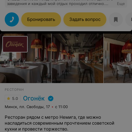
заведения и каждый мой отдых проходил отлично.
Еще
Хорошую еду с приятной ценой идеально дополняет
отличный сервис. Точное сочетание демократической
цены и вкусной еды не может не радовать)
Бронировать
Задать вопрос
РЕСТОРАН
Огонёк
5.0
Минск, пл. Свободы, 17
с 11:00
Ресторан рядом с метро Немига, где можно
насладиться современным прочтением советской
кухни и провести торжество.