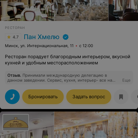
РЕСТОРАН
Пан Хмелю
4.7
Минск, ул. Интернациональная, 11
с 12:00
Ресторан порадует благородным интерьером, вкусной
кухней и удобным месторасположением
Отзыв
.
Принимали международную делегацию в
данном заведении. Сервис, кухня, интерьер- все на
Еще
высшем уровне! Отдельное спасибо Юлии за теплую
атмосферу и внимание! Наши гости чувствовали себя,
как дома! По роду деятельности посещаем разные
Бронировать
Задать вопрос
заведения Минска, н " Пан Хмелю" выше всех похвал!
Рекомендую настоятельно!