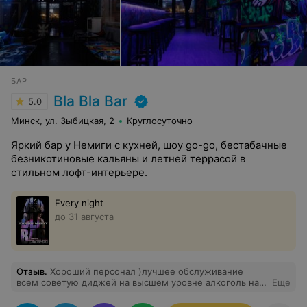
оформление столов. Также шеф-повар Дмитрий
согласился приготовить блюдо, которое не было
заявлено в меню ( за что ему огромная
благодарность!). Отдельно хотелось бы похвалить
официантов, которые работали оперативно и были
очень вежливы. Спасибо ресторану Авиньон за
праздник! Придем еще и не раз.
БАР
Bla Bla Bar
5.0
Минск, ул. Зыбицкая, 2
Круглосуточно
Яркий бар у Немиги с кухней, шоу go-go, бестабачные
безникотиновые кальяны и летней террасой в
стильном лофт-интерьере.
Every night
до 31 августа
Отзыв
.
Хороший персонал )лучшее обслуживание
всем советую диджей на высшем уровне алкоголь на
Еще
любой вкус заходил с друзьями и всем советую)бла
бла бар качает ) атмосфера та самая для того чтобы