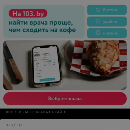
облили!!! Протереть ума не хватило, извиниться не
хватило воспитания. Видел, как заказ паре девочек та
же дева спокойно поставила на стойку и крикнула
чтобы, забирали сами. Один из посетителей сам ходил
за салфетками. Судя по тому что, я увидел девизом
заведения является: «Вам надо вы и бегайте».
Поданный чай напоминал по вкусу растворенный в
кипятке пластик. Сахар к чаю подать не посчитали
нужным. Вам надо вы и бегайте. Я не побежал.
Понравился только круассан. Остальное – ужасно.
ЭФФЕКТИВНАЯ РЕКЛАМА НА САЙТЕ
РЕСТОРАН