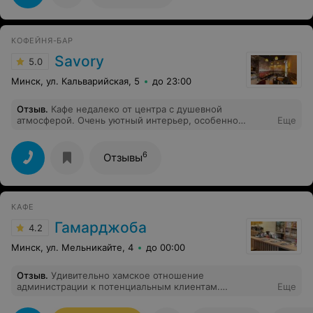
КОФЕЙНЯ-БАР
Savory
5.0
Минск, ул. Кальварийская, 5
до 23:00
Отзыв
.
Кафе недалеко от центра с душевной
атмосферой. Очень уютный интерьер, особенно
Еще
понравилось декорированное витражное окно. Вкусная
кухня, отличный кофе. Попробуйте фирменный сэндвич
или брускетты с баклажанами и вялеными томатами)
6
Отзывы
Все это по приемлемым ценам. Рекомендую к
посещению!
КАФЕ
Гамарджоба
4.2
Минск, ул. Мельникайте, 4
до 00:00
Отзыв
.
Удивительно хамское отношение
администрации к потенциальным клиентам.
Еще
Планировали посетить место, хотели узнать как
забронировать ужин для небольшой компании, чтоб в