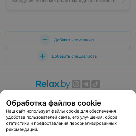
Заведения возле метро Автозаводская в Минске
Добавить компанию
Добавить специалиста
О проекте
Новости проекта
Размещение рекламы
Обработка файлов cookie
Вакансии
Публичный договор
Способы оплаты
Публичный договор по использованию сервиса
Наш сайт использует файлы cookie для обеспечения
«Афиша»
удобства пользователей сайта, его улучшения, сбора
статистики и предоставления персонализированных
Пользовательское соглашение
рекомендаций.
Написать в поддержку