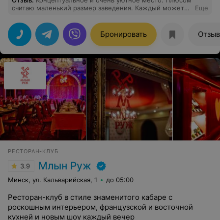
Отзыв
.
Концептуальное и очень уютное место. Плюсом
считаю маленький размер заведения. Каждый может
Еще
насладиться караоке, вам не придется ждать долго.
Очередь идет по кругу столов (+- 7). До 04.00 песни
бесплатные, далее 50 рублей за песню ( цена
Бронировать
Отзы
адекватная). Официанты внимательные и
уважительные. Отдельно хочу отметить бэк
вокалистов, замечательный голос у девушек, не
теряются и в ответственный момент помогают
вытянуть песню). Нет предвзятого отношения к
гостям, ко всем относятся одинаково. У нас остались
только положительные эмоции от заведения.
РЕСТОРАН-КЛУБ
Млын Руж
3.9
Минск, ул. Кальварийская, 1
до 05:00
Ресторан-клуб в стиле знаменитого кабаре с
роскошным интерьером, французской и восточной
кухней и новым шоу каждый вечер