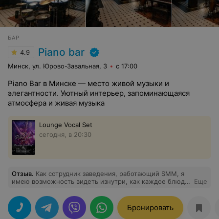
БАР
Piano bar
4.9
Минск, ул. Юрово-Завальная, 3
с 17:00
Piano Bar в Минске — место живой музыки и
элегантности. Уютный интерьер, запоминающаяся
атмосфера и живая музыка
Lounge Vocal Set
сегодня, в 20:30
Отзыв
.
Как сотрудник заведения, работающий SMM, я
имею возможность видеть изнутри, как каждое блюдо,
Еще
коктейль и музыкальное выступление создаются с
вниманием к деталям. Шеф-повар прорабатывает
каждое блюдо, учитывая даже самые мелкие нюансы.
Бронировать
Коктейли, созданные шеф-барменом, — это настоящее