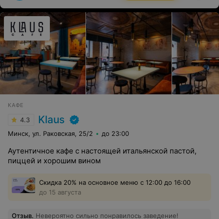
искусство вкуса. Живая музыка — это, безусловно,
главная изюминка Piano Bar. Музыканты репетируют по
несколько часов, чтобы каждый гость мог насладиться
качественным исполнением и атмосферой. Я сама
часто прихожу сюда в свободное время, и каждый раз
ухожу с чувством удовлетворения. Каждый сотрудник
стремится сделать ваше пребывание максимально
комфортным и приятным. Рекомендую всем, кто ищет
качественный отдых в Минске! Вы не пожалеете о
времени, проведенном здесь.
КАФЕ
Klaus
4.3
Минск, ул. Раковская, 25/2
до 23:00
Аутентичное кафе с настоящей итальянской пастой,
пиццей и хорошим вином
Скидка 20% на основное меню с 12:00 до 16:00
до 15 августа
Отзыв
.
Невероятно сильно понравилось заведение!