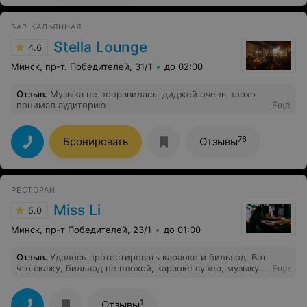
администратор произносит, что для нас будет
комплимент от заведения - десерт. Десерт заказывать
БАР-КАЛЬЯННАЯ
в этом заведении мы не собирались, но раз
комплимент - решили попробовать.Девочка -
Stella Lounge
4.6
официант на словах рассказала что входит в состав
десерта - мы выбрали, попробовали. Впечатление
Минск, пр-т. Победителей, 31/1
до 02:00
такое , что его принесли из супермаркета. Десерты
невкусныеИ по итогу десерты тоже включили в счет.
Отзыв
.
Музыка не понравилась, диджей очень плохо
Задерживаться в этом заведении не было никакого
понимал аудиторию
Еще
желания, настроение в праздник испорчено.
76
Бронировать
Отзывы
РЕСТОРАН
Miss Li
5.0
Минск, пр-т Победителей, 23/1
до 01:00
Отзыв
.
Удалось протестировать караоке и бильярд. Вот
что скажу, бильярд не плохой, караоке супер, музыку
Еще
можно выбрать любую, звук действительно хороший,
будем отмечать день рождения жены в следующий
раз. Советую!
1
Отзывы