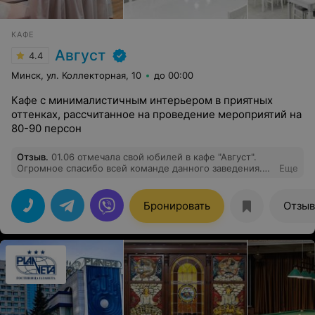
КАФЕ
Август
4.4
Минск, ул. Коллекторная, 10
до 00:00
Кафе с минималистичным интерьером в приятных
оттенках, рассчитанное на проведение мероприятий на
80-90 персон
Отзыв
.
01.06 отмечала свой юбилей в кафе "Август".
Огромное спасибо всей команде данного заведения.
Еще
Татьяна, Наталья, Марина вы большие профессионалы
в своем деле. Кухня - бомба! Живая музыка - огонь!
Компания из 25 человек получила массу эмоций. Вы
Бронировать
Отзы
молодцы! Огромная благодарность за помощь в
выборе меню. Стол ломился от разнообразия блюд.
Всё вкусное и сытное. Порции большие. Так держать!
Процветания вашему заведению. Обещаю ещё
вернуться.