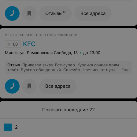
выбранных нет, нет ингредиентов круассана,
описанного в меню, а стоимость остаётся той же.
Атмосфера, как на вокзале.
17
Отзывы
Все адреса
РЕСТОРАН БЫСТРОГО ОБСЛУЖИВАНИЯ
KFC
1.0
Минск, ул. Романовская Слобода, 13
до 23:00
Отзыв
.
Привезли заказ. Все супер. Курочка сочная прям
течёт. Бургер обалденный. Спасибо. Наелись от пуза
Еще
Все адреса
Показать последние 22
1
2