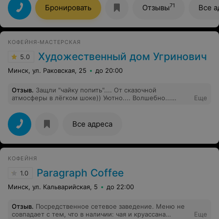
Минске попробовать грузинское гостеприимство.
71
Бронировать
Отзывы
Все а
Однако уже на входе в грубой, неприветливой и
высокомерной форме, не вставая со стула( как
представилась администратор) отказали в беседе (до
окончания рабочего дня оставалось 10 мин). На
КОФЕЙНЯ-МАСТЕРСКАЯ
предложение, может быть можно обсудить и
забронировать грубо сказали звоните завтра (при этом
Художественный дом Угринович
5.0
даже не сказали по какому номеру). Создалось
ощущение, что персонал не заинтересован в
Минск, ул. Раковская, 25
до 20:00
посетителях заведения.
Отзыв
.
Защли "чайку попить".... От сказочной
атмосферы в лёгком шоке)) Уютно.... Волшебно...
Еще
Услада сердца! Раковина - произведение искусства,
плескаться над ней - глумление! Это место создают
какие-то нереально волшебные руки! Увезла самые
Все адреса
терлые светлые впечатления
КОФЕЙНЯ
Paragraph Coffee
1.0
Минск, ул. Кальварийская, 5
до 22:00
Отзыв
.
Посредственное сетевое заведение. Меню не
совпадает с тем, что в наличии: чая и круассана
Еще