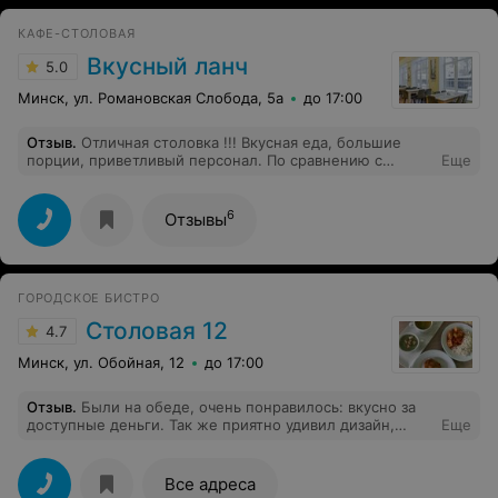
КАФЕ-СТОЛОВАЯ
Вкусный ланч
5.0
Минск, ул. Романовская Слобода, 5а
до 17:00
Отзыв
.
Отличная столовка !!! Вкусная еда, большие
порции, приветливый персонал. По сравнению с
Еще
заводским столовыми- небо и земля. В зале чистенько
6
Отзывы
ГОРОДСКОЕ БИСТРО
Столовая 12
4.7
Минск, ул. Обойная, 12
до 17:00
Отзыв
.
Были на обеде, очень понравилось: вкусно за
доступные деньги. Так же приятно удивил дизайн,
Еще
совершенно нехарактерный для столовой.
Единственное, немного напрягли очереди, но это
наверное скорее плюс чем минус, для владельцев)
Все адреса