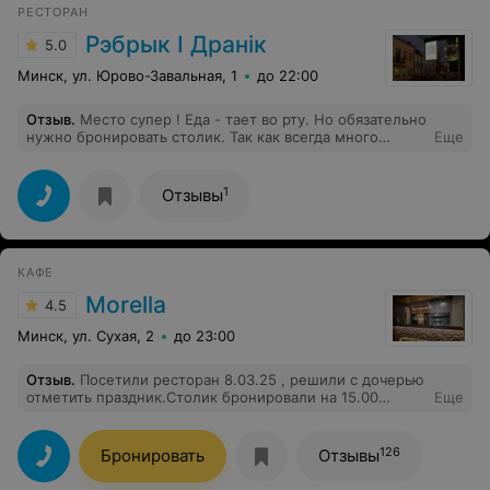
РЕСТОРАН
предыдущие высказывания...Нам все понравилось,
придем обязательно в Планету ещё раз и не
Рэбрык І Дранік
5.0
один.Спасибо. Рекомендую всем!!!
Минск, ул. Юрово-Завальная, 1
до 22:00
Отзыв
.
Место супер ! Еда - тает во рту. Но обязательно
нужно бронировать столик. Так как всегда много
Еще
людей и свободных мест нет . Очень мало таких мест
с качественной едой .
1
Отзывы
КАФЕ
Morella
4.5
Минск, ул. Сухая, 2
до 23:00
Отзыв
.
Посетили ресторан 8.03.25 , решили с дочерью
отметить праздник.Столик бронировали на 15.00
Еще
заранее, за неделю. Бронь подтвердили, сегодня
перед посещением звоню, чтобы предупредить, что
мин на 10 задерживаемся, мне говорят что для нас
126
Бронировать
Отзывы
будет ограничение по времени до 19.00 . Что при
заказе не оговаривалось. Далее делаем заказ блюд-