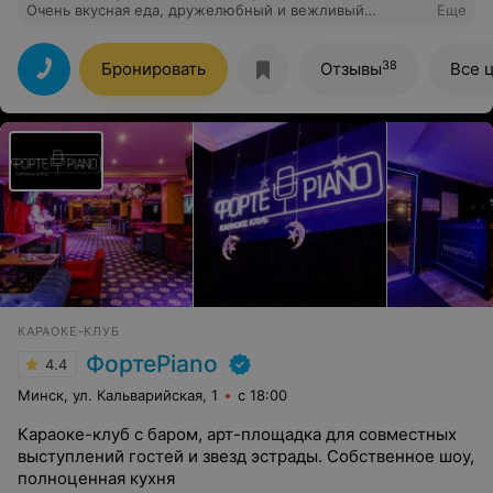
Очень вкусная еда, дружелюбный и вежливый
Еще
персонал, уютная атмосфера - основные критерии
оценки заведения на высоте! Обязательно буду
посещать и дальше)))
38
Бронировать
Отзывы
Все 
КАРАОКЕ-КЛУБ
ФортеPiano
4.4
Минск, ул. Кальварийская, 1
с 18:00
Караоке-клуб с баром, арт-площадка для совместных
выступлений гостей и звезд эстрады. Собственное шоу,
полноценная кухня