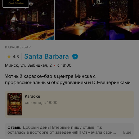
КАРАОКЕ-БАР
Santa Barbara
4.8
Минск, ул. Зыбицкая, 2
с 18:00
Уютный караоке-бар в центре Минска с
профессиональным оборудованием и DJ-вечеринками
Karaoke
сегодня, в 18:00
Отзыв
.
Добрый день! Впервые пишу отзыв, т.к
осталась в восторге от заведения!!!! Отмечала свой
Еще
день рождения 15.02.2025г., очень переживала, чтобы