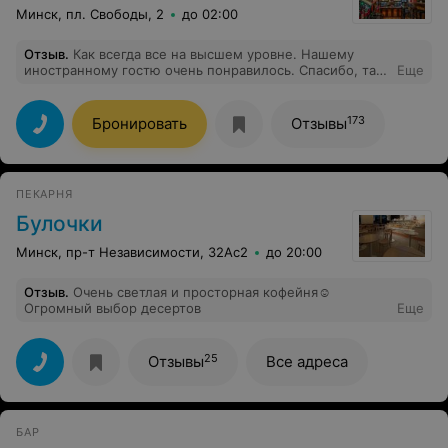
Минск, пл. Свободы, 2
до 02:00
Отзыв
.
Как всегда все на высшем уровне. Нашему
иностранному гостю очень понравилось. Спасибо, так
Еще
держать.
173
Бронировать
Отзывы
ПЕКАРНЯ
Булочки
Минск, пр-т Независимости, 32Ас2
до 20:00
Отзыв
.
Очень светлая и просторная кофейня☺️
Огромный выбор десертов
Еще
25
Отзывы
Все адреса
БАР