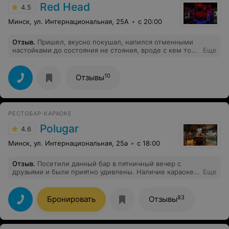
Red Head
4.5
Минск, ул. Интернациональная, 25А
с 20:00
Отзыв
.
Пришел, вкусно покушал, напился отменными
настойками до состояния не стояния, вроде с кем то
Еще
целовался, вроде с девушкой, ну морду не набили ,
значит чудесные люди работают и отдыхают, усатый
прикольный у вас, и голос норм такой рекомендую
10
Отзывы
кароч
РЕСТОБАР-КАРАОКЕ
Polugar
4.6
Минск, ул. Интернациональная, 25а
с 18:00
Отзыв
.
Посетили данный бар в пятничный вечер с
друзьями и были приятно удивлены. Наличие караоке,
Еще
живая музыка, отличное меню, очень вкусные наливки,
атмосфера просто супер, приветливый персонал.
Теперь мы не будем мучиться с выбором заведения,
83
Бронировать
Отзывы
сразу к вам!