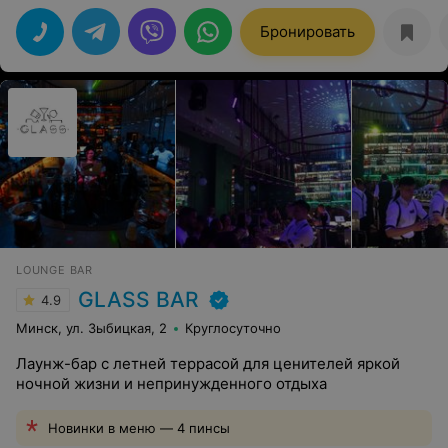
хороший кальян. Напитки просто на высоте!!
Персоналу отдельное спасибо за душевный прием
Бронировать
LOUNGE BAR
GLASS BAR
4.9
Минск, ул. Зыбицкая, 2
Круглосуточно
Лаунж-бар с летней террасой для ценителей яркой
ночной жизни и непринужденного отдыха
Новинки в меню — 4 пинсы