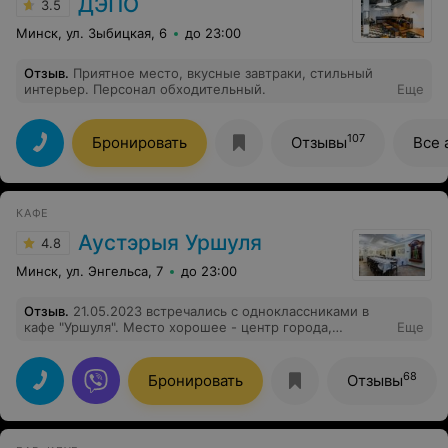
ДЭПО
3.5
Минск, ул. Зыбицкая, 6
до 23:00
Отзыв
.
Приятное место, вкусные завтраки, стильный
интерьер. Персонал обходительный.
Еще
107
Бронировать
Отзывы
Все 
КАФЕ
Аустэрыя Уршуля
4.8
Минск, ул. Энгельса, 7
до 23:00
Отзыв
.
21.05.2023 встречались с одноклассниками в
кафе "Уршуля". Место хорошее - центр города,
Еще
интерьер приятный, администратор приветливая. А вот
кухня подкачала. Заказ делала заранее, похоже и еду
готовили накануне, за день до нашего прихода.
68
Бронировать
Отзывы
Рулетики из баклажан были сыроватые. Рыбная
тарелка очень удивила - несколько небольших
кусочков рыбы, обжаренной в сухарях, и две
половинки яйца с икрой непонятного цвета. Овощная