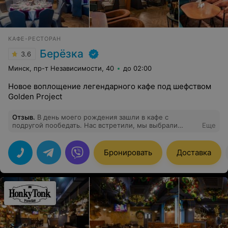
КАФЕ-РЕСТОРАН
Берёзка
3.6
Минск, пр-т Независимости, 40
до 02:00
Новое воплощение легендарного кафе под шефством
Golden Project
Отзыв
.
В день моего рождения зашли в кафе с
подругой пообедать. Нас встретили, мы выбрали
Еще
понравившийся столик с видом на площадь. Не
пришлось ждать меню. Очень приятная девушка-
официант Елизавета помогла с выбором блюд. Они
Бронировать
Доставка
действительно оказались достойными. Да, был
сюрприз от заведения. Приятно провели время.
Спасибо всем, отдельное спасибо Елизавете.