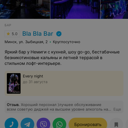
БАР
Bla Bla Bar
5.0
Минск, ул. Зыбицкая, 2
Круглосуточно
Яркий бар у Немиги с кухней, шоу go-go, бестабачные
безникотиновые кальяны и летней террасой в
стильном лофт-интерьере.
Every night
до 31 августа
Отзыв
.
Хороший персонал )лучшее обслуживание
всем советую диджей на высшем уровне алкоголь на
Еще
любой вкус заходил с друзьями и всем советую)бла
бла бар качает ) атмосфера та самая для того чтобы
расслабиться выпить покурить кальян за баром или на
Бронировать
террасе )