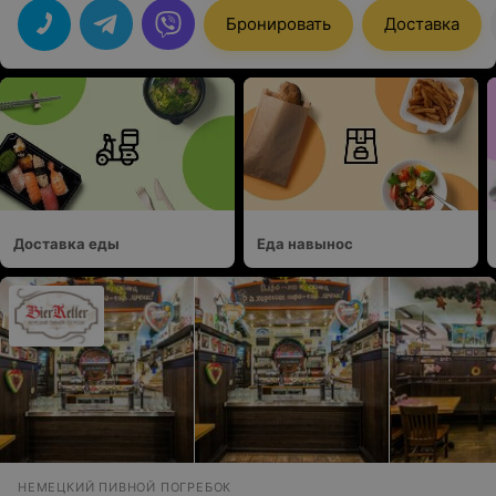
что такого разнообразия и качества завтраков я не
видела в других заведениях. Кофе понравился, винная
Бронировать
Доставка
карта приятно удивила . Официанты добродушные .
Свободных мест с утра было достаточно. Еще из
плюсов отмечу очень красивый и стильный интерьер.
Кухня прям на виду , перед вами ! Повара
профессионалы ! Цены адекватные
Доставка еды
Еда навынос
НЕМЕЦКИЙ ПИВНОЙ ПОГРЕБОК