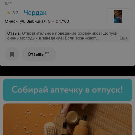
БАР
Чердак
3.2
Минск, ул. Зыбицкая, 9
с 17:00
Отзыв
.
Отвратительное поведение охранников! Допуск
очень молодых в заведение! Если возникают
Еще
агрессивные ситуации, со стороны опять же очень
молодых посетителей, охранники выгоняют из
заведения и говорят разбираться на улице. Может пора
129
Отзывы
ужесточить фейс-контроль?