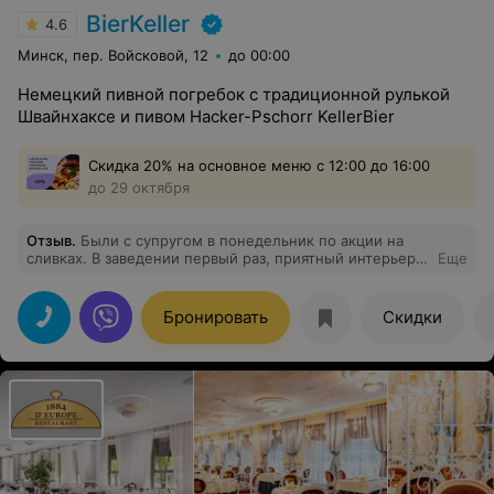
BierKeller
4.6
Минск, пер. Войсковой, 12
до 00:00
Немецкий пивной погребок с традиционной рулькой
Швайнхаксе и пивом Hacker-Pschorr KellerBier
Скидка 20% на основное меню с 12:00 до 16:00
до 29 октября
Отзыв
.
Были с супругом в понедельник по акции на
сливках. В заведении первый раз, приятный интерьер,
Еще
ненавязчивая музыка, очень приятные девушки-
официантки. Заказ приняла Елизавета, посоветовала с
учетом наших вкусов и сорт пива, и помогла с выбором
Бронировать
Скидки
блюд. Мы любители свиных ушей и рульки, много где
пробовали эти блюда, но так вкусно, как здесь, ни
разу. Повару самые высокие оценки! Уши тушеные с
луком в пиве и с картофелем просто восторг, в меру
чеснок и соль, консистенция блюда великолепна, так
как все ингредиенты можно прочувствовать (не
"каша"), а уж такой корочки на рульке никогда не ели!
При этом мясо внутри просто тает во рту, ну и по
качеству продуктов просто супер! Рулька очень
мясная. И еще, так быстро заказ (буквально через 10