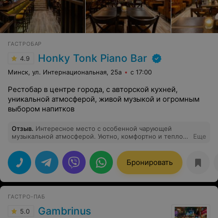
ГАСТРОБАР
Honky Tonk Piano Bar
4.9
Минск, ул. Интернациональная, 25а
с 17:00
Рестобар в центре города, с авторской кухней,
уникальной атмосферой, живой музыкой и огромным
выбором напитков
Отзыв
.
Интересное место с особенной чарующей
музыкальной атмосферой. Уютно, комфортно и тепло.
Еще
Вкусная кухня и бесподобные коктейли. Особая
ценность этого заведения - персонал. Вас окружат
вниманием, заботой, улыбками и хорошими манерами.
Бронировать
Эстетика во всем: от заженной свечи на столе,
потрясающих блюд, до белого пушистого пледа, в
который вас укутают, когда вы решите выйти на улицу.
Если хотите отдохнуть всей душой, потанцевать под
ГАСТРО-ПАБ
прекрасные голоса исполнителей и при этом не
думать о мелочах, то вам однозначно сюда!
Gambrinus
5.0