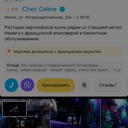
РЕСТОРАН
Chez Celine
5.0
Минск, ул. Интернациональная, 25а
с 18:00
Ресторан европейской кухни рядом со станцией метро
Немига с французской атмосферой и банкетным
обслуживанием.
Морские деликатесы с французским акцентом
Отзыв
.
Это любовь с первой вилки!!! Атмосфера -
супер, живая музыка - творит чудеса, очень все вкусно,
Еще
повара знают толк своей работы! Особое спасибо
официанту Александру, помог нам в выборе вина и
определиться с вкусной едой!!! Побольше хороших вам
1
Бронировать
Отзывы
гостей, обязательно ещё к вам придём!!!