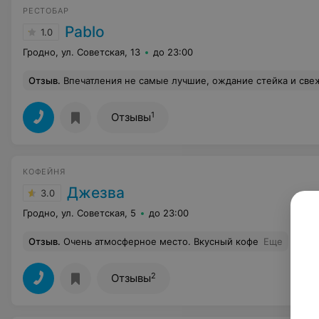
РЕСТОБАР
Pablo
1.0
Гродно, ул. Советская, 13
до 23:00
Отзыв
.
Впечатления не самые лучшие, ождание стейка и свежих овощей-больше часа, при этом ничем не удивил нас наш заказ. Помимо этого посадили на третий уровень, там сильно дуло , у соседнего столика этот сквозняк салфетки сдувал. К слову столик на двоих элементарно по размеру маленький, невозможно удобно
1
Отзывы
КОФЕЙНЯ
Джезва
3.0
Гродно, ул. Советская, 5
до 23:00
Отзыв
.
Очень атмосферное место. Вкусный кофе
Еще
2
Отзывы