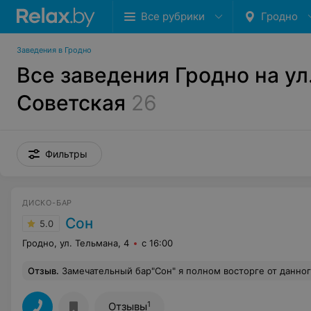
Все рубрики
Гродно
Заведения в Гродно
Все заведения Гродно на ул
Советская
26
Фильтры
ДИСКО-БАР
Сон
5.0
Гродно, ул. Тельмана, 4
с 16:00
Отзыв
.
Замечательный бар"Сон" я полном восторге от данного чудесного заведения!. На днях отмечали тут мой день Варенье все гости в полном восторге!!! Просторный танцпол, коктейли на любой вкус и крепость! Еда пальчики оближешь, меню просто сказачное ! Персонал вежливый и окуратный! Особое от
1
Отзывы