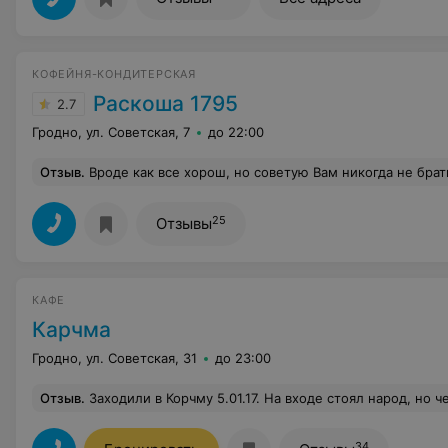
КОФЕЙНЯ-КОНДИТЕРСКАЯ
Раскоша 1795
2.7
Гродно, ул. Советская, 7
до 22:00
Отзыв
.
Вроде как все хорош, но советую Вам никогда не брать у них КРУАССАНЫ с шоколадом. Отвратительно!!!. Тесто каменное, шоколад, вроде он там есть, а роде и нет. В Алми собс
25
Отзывы
КАФЕ
Карчма
Гродно, ул. Советская, 31
до 23:00
Отзыв
.
Заходили в Корчму 5.01.17. На входе стоял народ, но человеку, который только появился на пороге заведения, сразу не понять, чего люди ждут: то ли это очередь в туалет, так как имеется какая-то дверь рядом с выходом, то ли это очередь, ожидающая приглашения к освободившемуся столику. Соответственно, мы прошли минуя людей. Был свободный столик, к которому мы и направились. Через минуту с недоброжелательным выражением лица подбежал администратор. Молодой человек явно был не в духе. С фразой "я извиняюсь" (вы можете это прочитать с эмоцией злости) администратор смотрел на нас. Что?! Вы извиняетесь?! За что?! Видимо, дальше что-то сказать или объяснить, простите, "отсох" язык. Мы покинули одну 
34