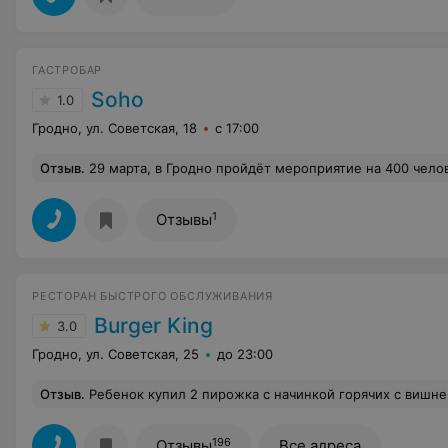
ГАСТРОБАР
Soho
1.0
Гродно, ул. Советская, 18
с 17:00
Отзыв
.
29 марта, в Гродно пройдёт мероприятие на 400 человек. Мы заранее решили забронировать местечко, и по совету наших знакомых обратились в сохо. Но получили отказ... Вернее нам ультимативно было сказано: или мы переведём депозит по 90р с человека заранее, или в резервации стола будет отказано. Я пояснил, что у меня нет возможности дропнуть 1500 рублей заранее(стол на ~15 человек) , так как мои коллеги приедут из разных городов Беларуси. А я просто не могу собрать с коллег деньги заранее. Это конечно возможно, но максимально напряжно(обзвони каждого, объясни ситуацию, попроси сбросить деньги на карту, свяжись с сохо итд) В итоге... Администратор сдержала свою принц
1
Отзывы
РЕСТОРАН БЫСТРОГО ОБСЛУЖИВАНИЯ
Burger King
3.0
Гродно, ул. Советская, 25
до 23:00
Отзыв
.
Ребенок купил 2 пирожка с начинкой горячих с вишней и один из них п
196
Отзывы
Все адреса