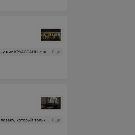
твенная выпечка лучше. Р.S. Я не довольна качеством, от такого заведения.
Еще
из комнат. На выходе стоял официант (молодой человек невысоко роста со светлыми волосами), который приветливо и вежливо всё объяснил. Персонал Корчмы явно требует перестановок. Такой администратор, если его так можно назвать, никогда не будет привлекать гостей. Такого приёма не было ещё нигде.
Еще