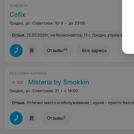
КОФЕЙНЯ
Cofix
Гродно, ул. Советская, 10-9
до 23:00
Отзыв
.
12.07.2025г. на Космонавтов, 11 г. Гродно утром в 8 часов 03 минуты бармен даже не собирался открывать кафе, на стук в дверь не реагировал, занимался своими делами, опаздывали на
46
Отзывы
Все адреса
РЕСТОРАН-КАРАОКЕ
Misteria by Smokkin
5.0
Гродно, ул. Советская, 31
с 18:00
Отзыв
.
Отлично место и обслуживание , кухня - просто без слов Место которое реально стои
2
Отзывы