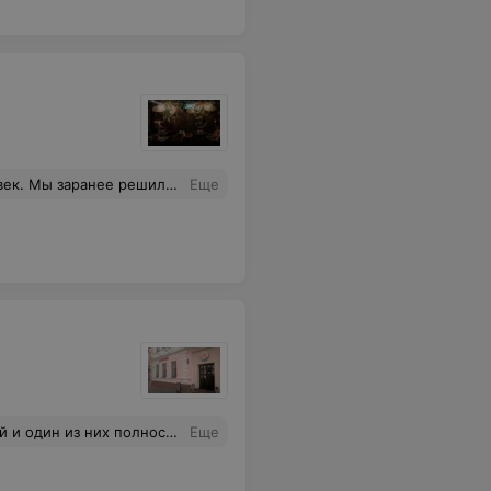
ипиальную позицию, пожелав всего хорошего! Спасибо за гостеприимство Сохо. Пойдём в другое место. Понимаю, что ваш бизнес отлично идёт и преуспевает. Приложу все усилия, чтобы направить каждого из участников мероприятия, не к вам, а как посоветовала администратор - "в другое место"!
Еще
олностью сгорел тесто сверху.
Еще