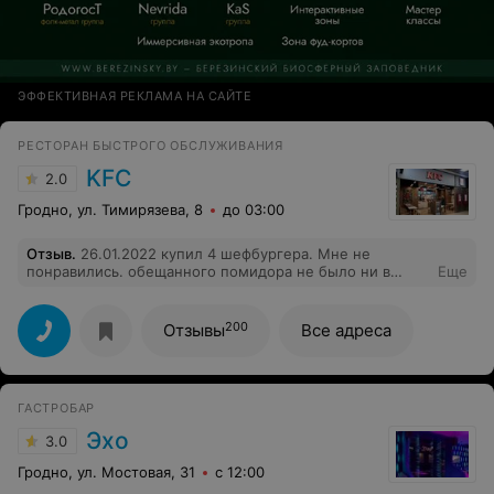
ЭФФЕКТИВНАЯ РЕКЛАМА НА САЙТЕ
РЕСТОРАН БЫСТРОГО ОБСЛУЖИВАНИЯ
KFC
2.0
Гродно, ул. Тимирязева, 8
до 03:00
Отзыв
.
26.01.2022 купил 4 шефбургера. Мне не
понравились. обещанного помидора не было ни в
Еще
одном.
200
Отзывы
Все адреса
ГАСТРОБАР
Эхо
3.0
Гродно, ул. Мостовая, 31
с 12:00