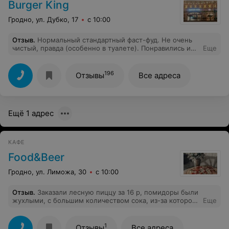
Burger King
Гродно, ул. Дубко, 17
с 10:00
Отзыв
.
Нормальный стандартный фаст-фуд. Не очень
чистый, правда (особенно в туалете). Понравились их
Еще
бургеры, всегда свежие. Правда, на вкус не всё
"заходит", но это уже мои личные особенности.
Коктейли не особо нравятся: бывают нормальные, а
196
Отзывы
Все адреса
бывают очень густые. Нужно порядком ждать, пока
мороженое растает. Ещё напрягают толпы шумных
подростков. Видимо, сидят из-за бесплатного
интернета. Скажем так: если нужно быстро
Ещё 1 адрес
перекусить - то норм, если посидеть-отдохнуть -
лучше раскошелиться на ресторан подороже.
КАФЕ
Food&Beer
Гродно, ул. Лиможа, 30
с 10:00
Отзыв
.
Заказали лесную пиццу за 16 р, помидоры были
жухлыми, с большим количеством сока, из-за которого
Еще
пицца была размокшая, опята были консервированные
из банки, что сделало пиццу еще более склизкой и
неприятной. Видимо, пицца из разряда «под пиво
1
Отзывы
Все адреса