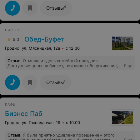
всем советую попробовать!
4
Отзывы
БИСТРО
Обед-Буфет
5.0
Гродно, ул. Мясницкая, 12а
с 12:30
Отзыв
.
Отмечали здесь семейный праздник.
Доступные цены на банкет, вежливое обслуживание,
Еще
самое главное — вкусно.
1
Отзывы
КАФЕ
Бизнес Паб
Гродно, ул. Гаспадарчая, 19
с 10:00
Отзыв
.
Я была приятно удивлена посещением этого
кафе. Официанты работали очень быстро и всегда
Еще