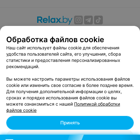
О проекте
Новости проекта
Размещение рекламы
Обработка файлов cookie
Вакансии
Публичный договор
Способы оплаты
Публичный договор по использованию сервиса
Наш сайт использует файлы cookie для обеспечения
«Афиша»
удобства пользователей сайта, его улучшения, сбора
статистики и предоставления персонализированных
Пользовательское соглашение
рекомендаций.
Написать в поддержку
Вы можете настроить параметры использования файлов
Связаться по вопросам сотрудничества
cookie или изменить свое согласие в более позднее время.
Написать руководителю relax.by
Для получения дополнительной информации о целях,
Персональные настройки cookie
сроках и порядке использования файлов cookie вы
можете ознакомиться с нашей
Политикой обработки
Обработка персональных данных
файлов cookie
Принять
© 2026 ООО «Артокс Лаб», УНП 191700409, регистрирующий орган -
Отклонить
Минский горисполком
| 220012, Республика Беларусь, г. Минск,