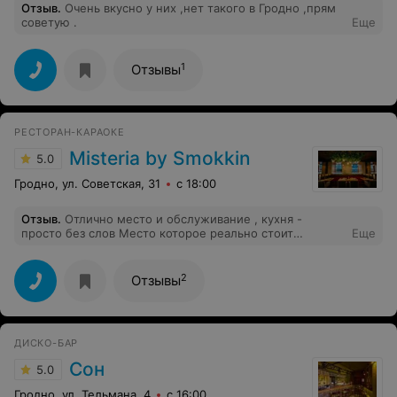
Отзыв
.
Очень вкусно у них ,нет такого в Гродно ,прям
советую .
Еще
1
Отзывы
РЕСТОРАН-КАРАОКЕ
Misteria by Smokkin
5.0
Гродно, ул. Советская, 31
с 18:00
Отзыв
.
Отлично место и обслуживание , кухня -
просто без слов Место которое реально стоит
Еще
посетить , однозначно рекомендую
2
Отзывы
ДИСКО-БАР
Сон
5.0
Гродно, ул. Тельмана, 4
с 16:00