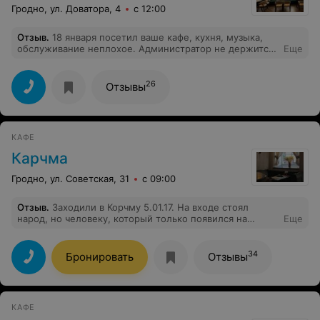
Гродно, ул. Доватора, 4
с 12:00
Отзыв
.
18 января посетил ваше кафе, кухня, музыка,
обслуживание неплохое. Администратор не держится
Еще
на ногах , примите меры. Люди со слабостью к
алкоголю не должны работать в таких заведениях.
26
Отзывы
КАФЕ
Карчма
Гродно, ул. Советская, 31
с 09:00
Отзыв
.
Заходили в Корчму 5.01.17. На входе стоял
народ, но человеку, который только появился на
Еще
пороге заведения, сразу не понять, чего люди ждут: то
ли это очередь в туалет, так как имеется какая-то
дверь рядом с выходом, то ли это очередь,
34
Бронировать
Отзывы
ожидающая приглашения к освободившемуся столику.
Соответственно, мы прошли минуя людей. Был
свободный столик, к которому мы и направились.
Через минуту с недоброжелательным выражением
КАФЕ
лица подбежал администратор. Молодой человек явно