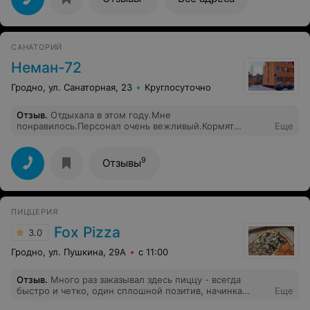
сойдет», не рекомендую, своих денег не стоит(
САНАТОРИЙ
Неман-72
Гродно, ул. Санаторная, 23
Круглосуточно
Отзыв
.
Отдыхала в этом году.Мне
понравилось.Персонал очень вежливый.Кормят
Еще
нормально (диетически: без соли) Очень красивые
места.Корабельные сосны,Огромные дубы. А какой
красивый Неман! Близко до города. Захотели в
9
Отзывы
цивилизацию - пожалуйста - автобус ходит довольно
часто. Хотите "оторваться" - получится: дискотеки,
шашлыки и т.д., хотите отдохнуть и подлечиться: на
здоровье. Процедур немерено.Цены доступные.
ПИЦЦЕРИЯ
Fox Pizza
3.0
Гродно, ул. Пушкина, 29А
с 11:00
Отзыв
.
Много раз заказывал здесь пиццу - всегда
быстро и четко, один сплошной позитив, начинка
Еще
свежая и вкусная. По доставке нареканий не было,