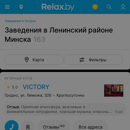
Заведения в Гродно
Заведения в Ленинский районе
Минска
163
Фильтры
Карта
ИГОРНЫЙ КЛУБ
VICTORY
5.0
Гродно, ул. Лиможа, 32б
Круглосуточно
Отзыв
.
Приятная атмосфера, вежливые и
внимательные сотрудники, хорошая музыка, классные
Еще
вечеринки проводят
140
Отзывы
Все адреса