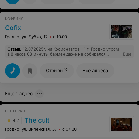
КОФЕЙНЯ
Cofix
Гродно, ул. Дубко, 17
с 10:00
Отзыв
.
12.07.2025г. на Космонавтов, 11 г. Гродно утром
в 8 часов 03 минуты бармен даже не собирался
Еще
открывать кафе, на стук в дверь не реагировал,
занимался своими делами, опаздывали на работу,
хотели быстро купить кофе, но увы, никто не
46
Отзывы
Все адреса
заинтересован в клиентах
Ещё 1 адрес
РЕСТОРАН
The cult
4.2
Гродно, ул. Виленская, 37
с 07:30