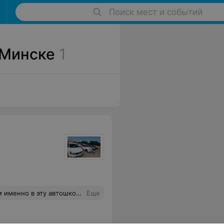
Поиск мест и событий
 Минске
1
юди только успевали платить деньги. На самом деле больше плюсов, чем минусов, смело советую автошколу Город Дорог!
Еще