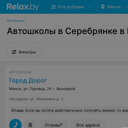
Все рубрики
Минск
Автошколы
Автошколы в Серебрянке в
Фильтры
АВТОШКОЛЫ
Город Дорог
Минск, ул. Горовца, 24
Выходной
Автодром
:
ул. Малинина д. 3
Отзыв
.
Если вы хотите действительно получить знания, то вам именно в эту автошколу! Понравилось все, теория, практика, очень сильный преподавательский состав! Пересдачи зачетов на весь период обучения бесплатно! От многих знакомых слышала, что в других школах они платные и л
6
Отзывы
Все адреса