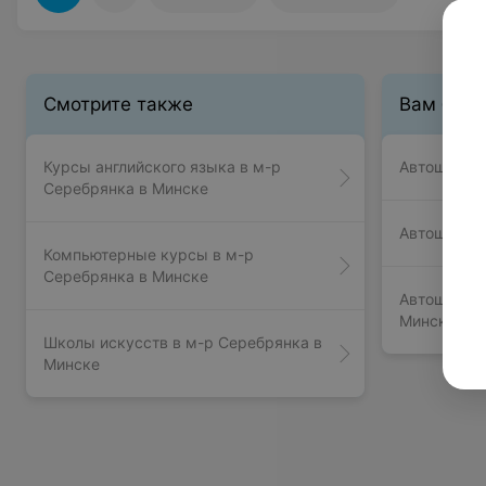
Смотрите также
Вам буде
Курсы английского языка в м-р
Автошколы 
Серебрянка в Минске
Автошколы 
Компьютерные курсы в м-р
Серебрянка в Минске
Автошколы 
Минске
Школы искусств в м-р Серебрянка в
Минске