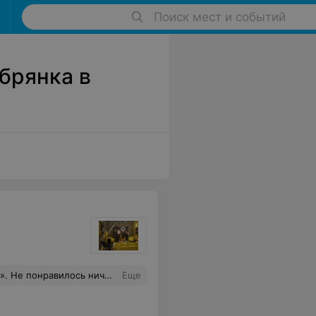
Поиск мест и событий
брянка в
 и в конце очная встреча в дневное время в будний день.... оставлю без комментариев
Еще