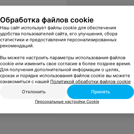
Обработка файлов cookie
Наш сайт использует файлы cookie для обеспечения
т интересно
удобства пользователей сайта, его улучшения, сбора
статистики и предоставления персонализированных
рекомендаций.
сств в м-р Сухарево в
Вы можете настроить параметры использования файлов
cookie или изменить свое согласие в более позднее время.
Для получения дополнительной информации о целях,
сств в м-р Уручье в
сроках и порядке использования файлов cookie вы можете
ознакомиться с нашей
Политикой обработки файлов cookie
Отклонить
Принять
сств в м-р Центр в
Персональные настройки Cookie