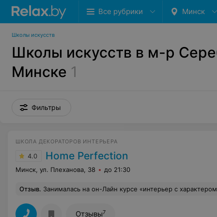
Все рубрики
Минск
Школы искусств
Школы искусств в м-р Сере
Минске
1
Фильтры
ШКОЛА ДЕКОРАТОРОВ ИНТЕРЬЕРА
Home Perfection
4.0
Минск, ул. Плеханова, 38
до 21:30
Отзыв
.
Занималась на он-Лайн курсе «интерьер с характером». Не понравилось ничего. Ни преподаватель, ни курс. Совершенно неинформативный, в рассказе никакой системы, обсуждение чужих интерьеров в Инстаграм
7
Отзывы