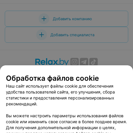
Добавить компанию
Добавить специалиста
О проекте
Новости проекта
Размещение рекламы
Обработка файлов cookie
Вакансии
Публичный договор
Способы оплаты
Наш сайт использует файлы cookie для обеспечения
Публичный договор по использованию сервиса
удобства пользователей сайта, его улучшения, сбора
«Афиша»
статистики и предоставления персонализированных
Пользовательское соглашение
рекомендаций.
Написать в поддержку
Вы можете настроить параметры использования файлов
Связаться по вопросам сотрудничества
cookie или изменить свое согласие в более позднее время.
Написать руководителю relax.by
Для получения дополнительной информации о целях,