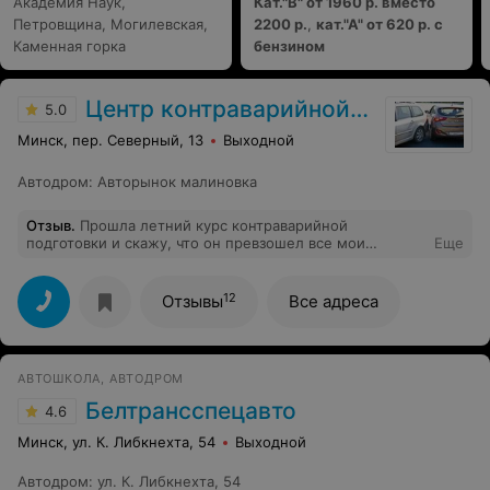
Академия Наук,
Кат."В" от 1960 р. вместо
Петровщина, Могилевская,
2200 р.
,
кат."А" от 620 р. с
Каменная горка
бензином
Центр контраварийной подготовки
5.0
Минск, пер. Северный, 13
Выходной
Автодром
:
Авторынок малиновка
Отзыв
.
Прошла летний курс контраварийной
подготовки и скажу, что он превзошел все мои
Еще
ожидания!) Что я вынесла для себя: я не умела
тормозить экстремально, не знала, что мой авто ведет
себя стабильно в экстренных ситуациях, неправильно
12
Отзывы
Все адреса
держала руки на руле и многое другое. В центре нет
лишних людей, все любят то, чем занимаются и с
огромным энтузиазмом делятся своим опытом с
учениками) Спасибо всем преподавателям, вы делаете
АВТОШКОЛА, АВТОДРОМ
невероятную работу! Обязательно приду на зимний
курс :)
Белтрансспецавто
4.6
Минск, ул. К. Либкнехта, 54
Выходной
Автодром
:
ул. К. Либкнехта, 54