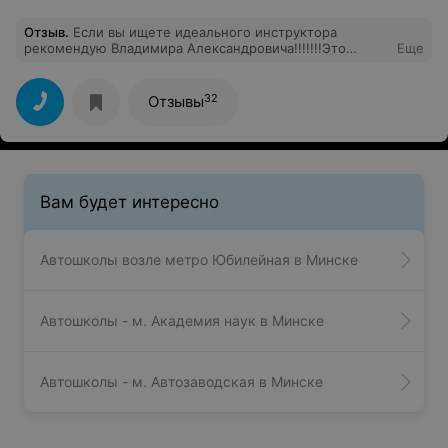
Отзыв
.
Если вы ищете идеального инструктора
рекомендую Владимира Александровича!!!!!!!Это
Еще
настоящий мастер своего дела, который нацелен на
результат ,а не просто на "откатывание" часов.
Объясняет все простым языком ,поддерживает и
32
Отзывы
искренне переживает за результат каждого ученика.
Занятия проходили на ухоженном, новом авто Лада
Гранта. Права получила без проблем. Всем
рекомендую этого профессионала!
Вам будет интересно
Автошколы возле метро Юбилейная в Минске
Автошколы - м. Академия наук в Минске
Автошколы - м. Автозаводская в Минске