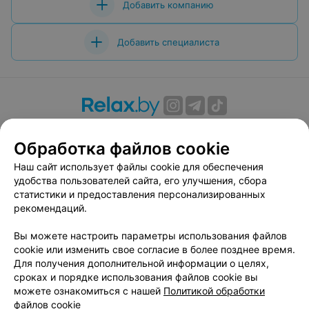
Добавить компанию
Добавить специалиста
О проекте
Новости проекта
Размещение рекламы
Обработка файлов cookie
Вакансии
Публичный договор
Способы оплаты
Публичный договор по использованию сервиса
Наш сайт использует файлы cookie для обеспечения
«Афиша»
удобства пользователей сайта, его улучшения, сбора
статистики и предоставления персонализированных
Пользовательское соглашение
рекомендаций.
Написать в поддержку
Вы можете настроить параметры использования файлов
Связаться по вопросам сотрудничества
cookie или изменить свое согласие в более позднее время.
Написать руководителю relax.by
Для получения дополнительной информации о целях,
Персональные настройки cookie
сроках и порядке использования файлов cookie вы
можете ознакомиться с нашей
Политикой обработки
Обработка персональных данных
файлов cookie