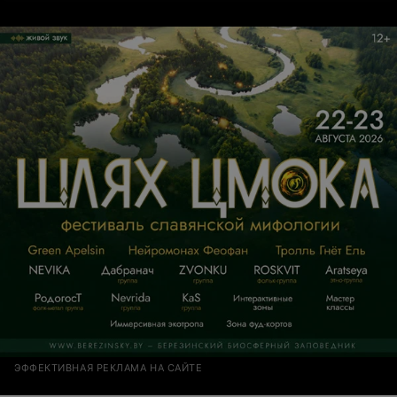
единомышленников! Приятно, когда с детками
работают профессионалы своего дела, умеющие найти
подход к каждому ребенку и помогающие поверить в
свои силы. А проведение праздничных мероприятий
является отличным дополнением к обучению! Я вижу
результат и это самое лучшее доказательство, что
выбор сделан правильно! Спасибо Вам!До встречи в
новом учебном году!
ЭФФЕКТИВНАЯ РЕКЛАМА НА САЙТЕ