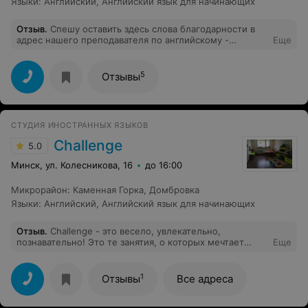
Языки
:
Английский
,
Английский язык для начинающих
Отзыв
.
Спешу оставить здесь слова благодарности в
адрес нашего преподавателя по английскому -
Еще
Воробьёва Евгения Феликсовича, который сумел
заинтересовать и доступным образом донести темы
так, что уроки английского стали лучшими в категории
5
Отзывы
и понятными. Пробелы, которые были ранее,
пройдены и освоены. Рада, что в Вашей школе есть
преподаватели, находящие подход к детям, учитывая и
переходный возраст, действительно мастерски
СТУДИЯ ИНОСТРАННЫХ ЯЗЫКОВ
излагающие темы и вызывающие интерес к предмету
легкой подачей материала. Желаю в новом году
Challenge
5.0
больших успехов учеников, ярких моментов, крутых
идей и их реализаций, и пусть все сбудется!
Минск, ул. Колесникова, 16
до 16:00
Микрорайон
:
Каменная Горка
,
Домбровка
Языки
:
Английский
,
Английский язык для начинающих
Отзыв
.
Challenge - это весело, увлекательно,
познавательно! Это те занятия, о которых мечтает
Еще
каждый ребенок! В ненавязчивой и игровой форме
подается серьезный материал, грамматика. Большое
внимание уделяется идеальному произношению
1
Отзывы
Все адреса
звуков, построению фраз. Невозможно не заговорить
на иностранном языке в обществе