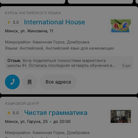
КУРСЫ АНГЛИЙСКОГО ЯЗЫКА
International House
3.0
Минск, ул. Жиновича, 11
Микрорайон
:
Каменная Горка
,
Домбровка
Языки
:
Английский
,
Английский язык для начинающих
Отзыв
.
Хочу поделиться тонкостями маркетинга
школы IH. Осталась последняя четверть обучения в
Еще
этом году, понятное дело, что вряд ли кто-то уже
бросит и уйдет, когда осталось 2 месяца курсов (с 10
апреля по 31 мая). Поэтому воспользовавшись
Все адреса
безвыходностью положения студентов, школа смело и
нагло подняла цену на обучение в последней
четверти. Увидев сумму к оплате, я еле сдержала
эмоции! Цена за два неполных месяца оказалась как за
ЯЗЫКОВОЙ ЦЕНТР
все четыре! Это как понимать?! И оплачивайте, иначе
вы будете отчислены! Я понимаю это так: наглость,
Чистая грамматика
5.0
недобросовестность и жажда исключительно наживы!
Больше сюда ни ногой и друзьям не посоветую!
Минск, ул. Гаруна, 25
до 20:00
Микрорайон
:
Каменная Горка
,
Домбровка