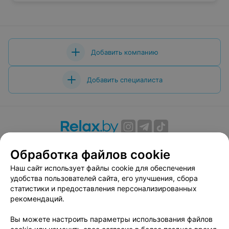
Добавить компанию
Добавить специалиста
О проекте
Новости проекта
Размещение рекламы
Обработка файлов cookie
Вакансии
Публичный договор
Способы оплаты
Наш сайт использует файлы cookie для обеспечения
Публичный договор по использованию сервиса
удобства пользователей сайта, его улучшения, сбора
«Афиша»
статистики и предоставления персонализированных
Пользовательское соглашение
рекомендаций.
Написать в поддержку
Вы можете настроить параметры использования файлов
Связаться по вопросам сотрудничества