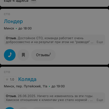
Ещё 4 адреса
СТО
Лондер
Минск
до 18:00
Отзыв
.
Достойное СТО, команда работает очень
добросовестно и на результат при этом не "разводя" на
Еще
доп.расходы. красила очень проблемную часть
машины, идеально подобрали цвет и устранили
проблему с каррозией. Осталась очень довольна
1
Отзывы
работой.
СТО
Коляда
1.0
Минск, пер. Путейский, 11а
до 19:00
Отзыв
.
26.06.2025. Ничего не изменилось за эти годы.
Хамское отношение к клиентам уже стало нормой . Не
Еще
рекомендую обращаться.