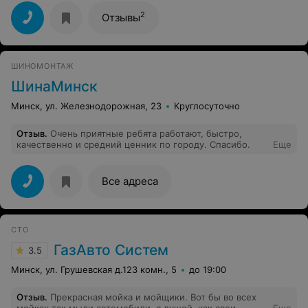
часть номера своего автомобиля, чтобы сотрудники
СТО могли оперативно отреагировать и помочь в
2
Отзывы
решении конкретного вопроса.
ШИНОМОНТАЖ
ШинаМинск
Минск, ул. Железнодорожная, 23
Круглосуточно
Отзыв
.
Очень приятные ребята работают, быстро,
качественно и средний ценник по городу. Спасибо.
Еще
Все адреса
СТО
ГазАвто Систем
3.5
Минск, ул. Грушевская д.123 комн., 5
до 19:00
Отзыв
.
Прекрасная мойка и мойщики. Вот бы во всех
мойках так мыли автомобили, с душой, как свои.
Еще