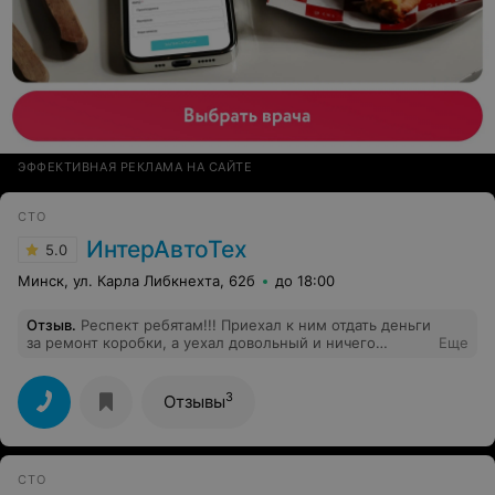
ЭФФЕКТИВНАЯ РЕКЛАМА НА САЙТЕ
СТО
ИнтерАвтоТех
5.0
Минск, ул. Карла Либкнехта, 62б
до 18:00
Отзыв
.
Респект ребятам!!! Приехал к ним отдать деньги
за ремонт коробки, а уехал довольный и ничего
Еще
никому не должен. За диагностику денег не взяли,
объяснили почему были проблемы. Вывод -
профессионалы не берут деньги за работу которую не
3
Отзывы
делали, не разводят на ремонт. Был приятно удивлен
европейским сервисом в РБ, такое вижу редко. Ещё
раз респект.
СТО