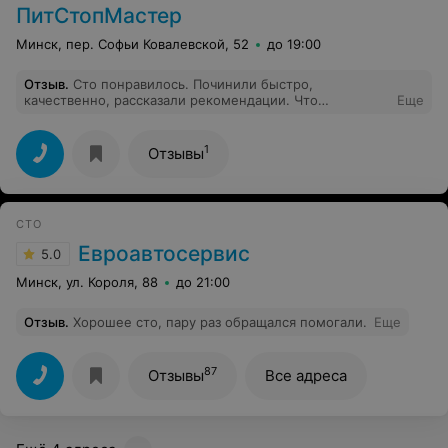
ПитСтопМастер
Минск, пер. Софьи Ковалевской, 52
до 19:00
Отзыв
.
Сто понравилось. Починили быстро,
качественно, рассказали рекомендации. Что
Еще
выделилось, так это простота общения с мастерами,
быстро взяли авто в работу, сразу сказали стоимость
работы и стоимость запчастей, а также возможные
1
Отзывы
проблемы при ремонте. Звонят при выявлении новых
неисправностях во время работы, фотографируют, и
только после согласования со мной цены и
разъяснения о ремонте, устраняют все проблемы.
СТО
Очень понравился этот подход к клиенту. На все
работы и запчасти выдают документы. Все
Евроавтосервис
5.0
цивилизовано и просто. Рекомендую.
Минск, ул. Короля, 88
до 21:00
Отзыв
.
Хорошее сто, пару раз обращался помогали.
Еще
87
Отзывы
Все адреса