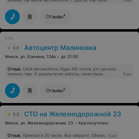
Хорошая химия, посли мойки авто как новое.
Тщательно продуваются все полости и идеально
вытирается кузов. Спасибо
4
Отзывы
СТО
Автоцентр Малиновка
3.0
Минск, ул. Есенина, 134а
до 21:00
Отзыв
.
Свой автомобиль (Ауди А6) после дтп делала
именно там. И результатом работы, качеством
Еще
запчастей (которые к слову мы принимали лично
вместе с мужем), отношением я вполне довольно. Там
все грамотно рассказали, объяснили. Подготовили все
5
Отзывы
необходимые документы для страховой компании.
Мне оставалось только их отвезти. Полностью
вписались в те средства, которые выплатила
страховая. Да, ремонт был чуть дольше обещанного,
СТО на Железнодорожной 23
но учитывая в каком состоянии был мой автомобиль, а
3.3
вообще рада, что его восстановили. Буду
Минск, ул. Железнодорожная, 23
Круглосуточно
рекомендовать это СТО друзьям и знакомым.
Отзыв
.
Приехал в 20 часов. Все закрыто. Обман.
Еще