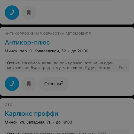
АНТИКОРРОЗИЙНАЯ ОБРАБОТКА АВТОМОБИЛЯ
Антикор-плюс
Минск, пер. С. Ковалевской, 52
до 20:00
Отзыв
.
На самом деле, по опыту знаю, что ни на один
механик не будет рад тому, что клиент будет смотреть
Еще
на работу в сыром виде - будь это ремонт, антикор
обработка и др. Начинаются сразу вопросы глупые, у
клиента мнение может сложиться неверное и т.д. Так
2
Отзывы
что чуваков очень даже понимаю))
СТО
Карлюкс проффи
Минск, ул. Западная, 7а
до 19:00
Отзыв
.
Спасибо ребятам за работу на данном СТО.