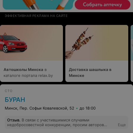
ЭФФЕКТИВНАЯ РЕКЛАМА НА САЙТЕ
Автошколы Минска
в
Доставка шашлыка в
каталоге портала relax.by
Минске
СТО
БУРАН
Минск, Пер. Софьи Ковалевской, 52
до 18:00
Отзыв
.
В связи с участившимися случаями
недобросовестной конкуренции, просим авторов
Еще
отзывов оставлять свое имя и телефон или марку, и