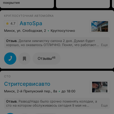
покрытия
КРУГЛОСУТОЧНАЯ АВТОМОЙКА
АвтоSpa
4.7
Минск, ул. Слободская, 2
Круглосуточно
Отзыв
.
Делали химчистку салона 2 дня. Думал будет
хорошо, но оказалось ОТЛИЧНО. Понял, что работают
Еще
профи. Однозначно рекомендую.
46
Отзывы
СТО
Стритсервисавто
Минск, 2-й Прилукский пер., 8а
до 18:00
Отзыв
.
Развод!Надо было срочно поменять колодки, а
сто на котором обслуживаюсь сегодня 9 мая не
Еще
работало!По телефону сказали замена колодок 200.000
руб.,после замены насчитали 450 000 аргументируя