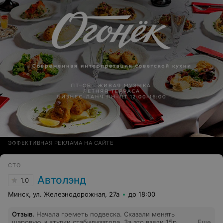
ЭФФЕКТИВНАЯ РЕКЛАМА НА САЙТЕ
СТО
Автолэнд
1.0
Минск, ул. Железнодорожная, 27а
до 18:00
Отзыв
.
Начала греметь подвеска. Сказали менять
шаровую и втулки стабилизатора. За это взяли 15р.
Еще