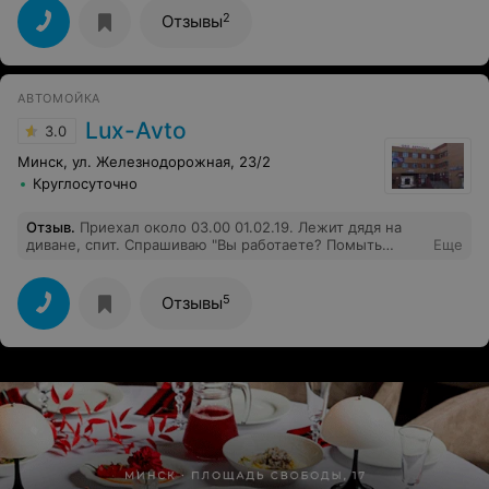
,что долго снимали т.к все прикорело, в итоге дал 300
2
Отзывы
000 и на это сто больше ни ногой!
АВТОМОЙКА
Lux-Avto
3.0
Минск, ул. Железнодорожная, 23/2
Круглосуточно
Отзыв
.
Приехал около 03.00 01.02.19. Лежит дядя на
диване, спит. Спрашиваю "Вы работаете? Помыть
Еще
машину можно ?". Ответ сонным голосом, не вставая :
"А ты утром никак не можешь заехать ? "Пожелал ему
спокойной ночи и уехал.А между прочим, не раз мыл
5
Отзывы
машину там раньше. Отвратительно.