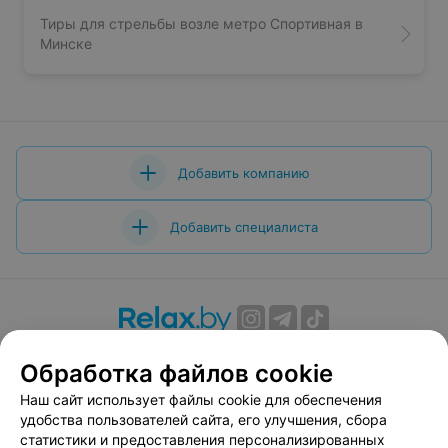
Тиры для стрельбы возле метро Спортивная в
Минске
Добавить компанию
Добавить специалиста
О проекте
Новости проекта
Размещение рекламы
Обработка файлов cookie
Вакансии
Публичный договор
Способы оплаты
Наш сайт использует файлы cookie для обеспечения
Публичный договор по использованию сервиса
удобства пользователей сайта, его улучшения, сбора
«Афиша»
статистики и предоставления персонализированных