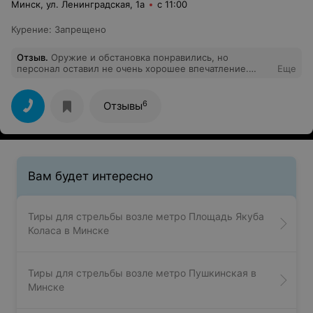
Минск, ул. Ленинградская, 1а
с 11:00
Курение
:
Запрещено
Отзыв
.
Оружие и обстановка понравились, но
персонал оставил не очень хорошее впечатление.
Еще
Атмосфера была нагнетающая, все показывалось и
объяснялось "на отвяжись". Вместо расслабления и
приятно проведенного времени остался неприятный
6
Отзывы
осадок. Второй раз не пошли бы.
Вам будет интересно
Тиры для стрельбы возле метро Площадь Якуба
Коласа в Минске
Тиры для стрельбы возле метро Пушкинская в
Минске