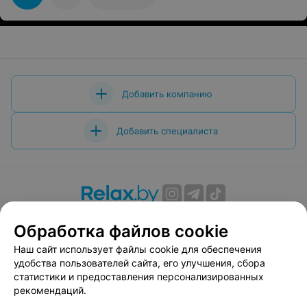
Добавить компанию
Добавить специалиста
О проекте
Новости проекта
Размещение рекламы
Обработка файлов cookie
Вакансии
Публичный договор
Способы оплаты
Наш сайт использует файлы cookie для обеспечения
Публичный договор по использованию сервиса
удобства пользователей сайта, его улучшения, сбора
«Афиша»
статистики и предоставления персонализированных
Пользовательское соглашение
рекомендаций.
Написать в поддержку