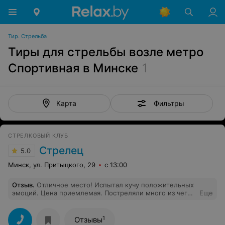
Тир. Стрельба
Тиры для стрельбы возле метро
Спортивная в Минске
1
Фильтры
Карта
СТРЕЛКОВЫЙ КЛУБ
Стрелец
5.0
Минск, ул. Притыцкого, 29
с 13:00
Отзыв
.
Отличное место! Испытал кучу положительных
эмоций. Цена приемлемая. Постреляли много из чего,
Еще
испытал даже лук) Особая благодарность инструктору
за внимание и разъяснения, мастер своего дела!
Успехов Вам и процветания!
1
Отзывы