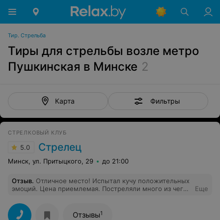
Тир. Стрельба
Тиры для стрельбы возле метро
Пушкинская в Минске
2
Фильтры
Карта
СТРЕЛКОВЫЙ КЛУБ
Стрелец
5.0
Минск, ул. Притыцкого, 29
до 21:00
Отзыв
.
Отличное место! Испытал кучу положительных
эмоций. Цена приемлемая. Постреляли много из чего,
Еще
испытал даже лук) Особая благодарность инструктору
за внимание и разъяснения, мастер своего дела!
Успехов Вам и процветания!
1
Отзывы