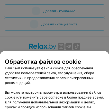
Добавить компанию
Добавить специалиста
О проекте
Новости проекта
Размещение рекламы
Обработка файлов cookie
Вакансии
Публичный договор
Способы оплаты
Публичный договор по использованию сервиса
Наш сайт использует файлы cookie для обеспечения
«Афиша»
удобства пользователей сайта, его улучшения, сбора
статистики и предоставления персонализированных
Пользовательское соглашение
рекомендаций.
Написать в поддержку
Вы можете настроить параметры использования файлов
Связаться по вопросам сотрудничества
cookie или изменить свое согласие в более позднее время.
Написать руководителю relax.by
Для получения дополнительной информации о целях,
Персональные настройки cookie
сроках и порядке использования файлов cookie вы