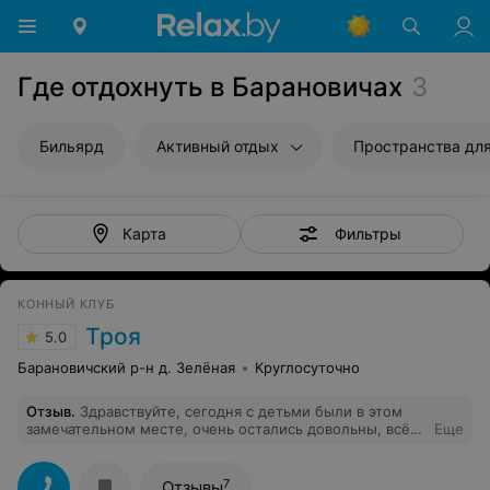
Где отдохнуть в Барановичах
3
Бильярд
Активный отдых
Пространства дл
Фильтры
Карта
КОННЫЙ КЛУБ
Троя
5.0
Барановичский р-н д. Зелёная
Круглосуточно
Отзыв
.
Здравствуйте, сегодня с детьми были в этом
замечательном месте, очень остались довольны, всё
Еще
было замечательно! Особенно ребятам волонтерам
хотим сказать отдельное спасибо! Всё показали,
рассказали ,деткам помогли держаться в седле.
7
Отзывы