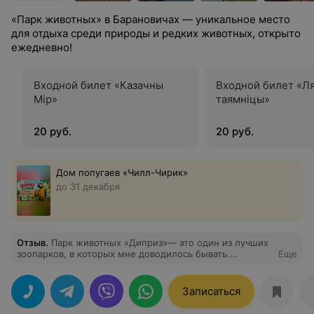
«Парк животных» в Барановичах — уникальное место
для отдыха среди природы и редких животных, открыто
ежедневно!
Входной билет «Казачны
Входной билет «Л
Mip»
таямнiцы»
20 руб.
20 руб.
Дом попугаев «Чилл-Чирик»
до 31 декабря
Отзыв
.
Парк животных «Диприз»— это один из лучших
зоопарков, в которых мне доводилось бывать.
Еще
Огромная, ухоженная территория и уникальный
формат взаимодействия с природой оставляют
потрясающие впечатления.
Записаться