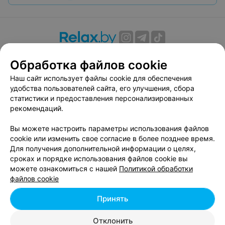
О проекте
Новости проекта
Размещение рекламы
Обработка файлов cookie
Вакансии
Публичный договор
Способы оплаты
Наш сайт использует файлы cookie для обеспечения
Публичный договор по использованию сервиса
удобства пользователей сайта, его улучшения, сбора
«Афиша»
статистики и предоставления персонализированных
Пользовательское соглашение
рекомендаций.
Написать в поддержку
Вы можете настроить параметры использования файлов
Связаться по вопросам сотрудничества
cookie или изменить свое согласие в более позднее время.
Написать руководителю relax.by
Для получения дополнительной информации о целях,
сроках и порядке использования файлов cookie вы
Персональные настройки cookie
можете ознакомиться с нашей
Политикой обработки
Обработка персональных данных
файлов cookie
Принять
© 2026 ООО «Артокс Лаб», УНП 191700409, регистрирующий орган -
Отклонить
Минский горисполком
| 220012, Республика Беларусь, г. Минск,