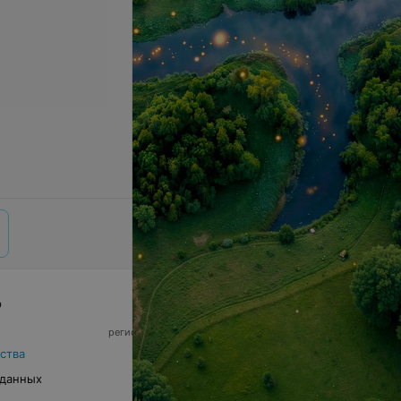
р
© 2026 ООО «Артокс Лаб», УНП 191700409,
регистрирующий орган - Минский горисполком
|
220012, Республика Беларусь, г. Минск,
ства
улица Толбухина, 2, пом. 16 | info@relax.by
 данных