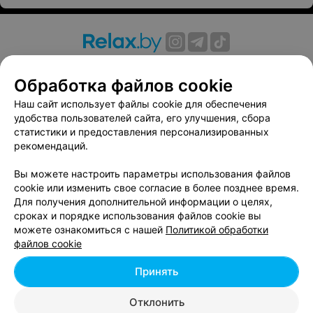
О проекте
Новости проекта
Размещение рекламы
Обработка файлов cookie
Вакансии
Публичный договор
Способы оплаты
Публичный договор по использованию сервиса
Наш сайт использует файлы cookie для обеспечения
«Афиша»
удобства пользователей сайта, его улучшения, сбора
статистики и предоставления персонализированных
Пользовательское соглашение
рекомендаций.
Написать в поддержку
Вы можете настроить параметры использования файлов
Связаться по вопросам сотрудничества
cookie или изменить свое согласие в более позднее время.
Написать руководителю relax.by
Для получения дополнительной информации о целях,
Персональные настройки cookie
сроках и порядке использования файлов cookie вы
можете ознакомиться с нашей
Политикой обработки
Обработка персональных данных
файлов cookie
Принять
© 2026 ООО «Артокс Лаб», УНП 191700409, регистрирующий орган -
Отклонить
Минский горисполком
| 220012, Республика Беларусь, г. Минск,