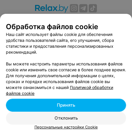
О проекте
Новости проекта
Размещение рекламы
Обработка файлов cookie
Вакансии
Публичный договор
Способы оплаты
Публичный договор по использованию сервиса
Наш сайт использует файлы cookie для обеспечения
«Афиша»
удобства пользователей сайта, его улучшения, сбора
статистики и предоставления персонализированных
Пользовательское соглашение
рекомендаций.
Написать в поддержку
Вы можете настроить параметры использования файлов
Связаться по вопросам сотрудничества
cookie или изменить свое согласие в более позднее время.
Написать руководителю relax.by
Для получения дополнительной информации о целях,
Персональные настройки cookie
сроках и порядке использования файлов cookie вы
можете ознакомиться с нашей
Политикой обработки
Обработка персональных данных
файлов cookie
Принять
© 2026 ООО «Артокс Лаб», УНП 191700409, регистрирующий орган -
Отклонить
Минский горисполком
| 220012, Республика Беларусь, г. Минск,
улица Толбухина, 2, пом. 16 | info@relax.by
Персональные настройки Cookie