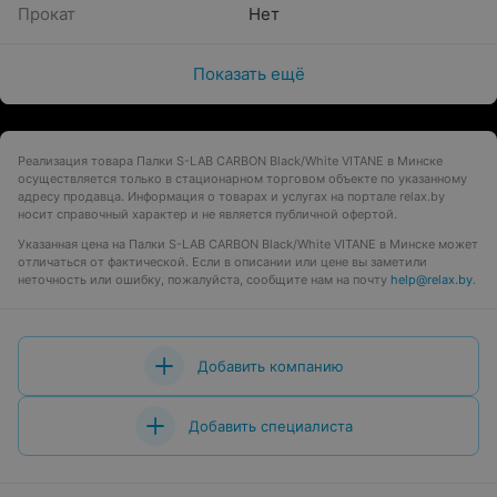
Прокат
Нет
Показать ещё
Реализация товара Палки S-LAB CARBON Black/White VITANE в Минске
осуществляется только в стационарном торговом объекте по указанному
адресу продавца. Информация о товарах и услугах на портале relax.by
носит справочный характер и не является публичной офертой.
Указанная цена на Палки S-LAB CARBON Black/White VITANE в Минске может
отличаться от фактической. Если в описании или цене вы заметили
неточность или ошибку, пожалуйста, сообщите нам на почту
help@relax.by
.
Добавить компанию
Добавить специалиста