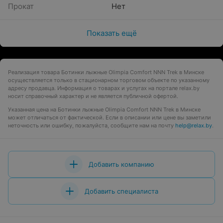
Прокат
Нет
Показать ещё
Реализация товара Ботинки лыжные Olimpia Сomfort NNN Trek в Минске
осуществляется только в стационарном торговом объекте по указанному
адресу продавца. Информация о товарах и услугах на портале relax.by
носит справочный характер и не является публичной офертой.
Указанная цена на Ботинки лыжные Olimpia Сomfort NNN Trek в Минске
может отличаться от фактической. Если в описании или цене вы заметили
неточность или ошибку, пожалуйста, сообщите нам на почту
help@relax.by
.
Добавить компанию
Добавить специалиста