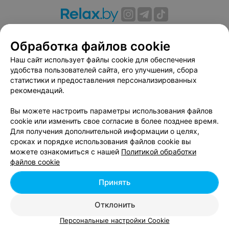
О проекте
Новости проекта
Размещение рекламы
Обработка файлов cookie
Вакансии
Публичный договор
Способы оплаты
Публичный договор по использованию сервиса
Наш сайт использует файлы cookie для обеспечения
«Афиша»
удобства пользователей сайта, его улучшения, сбора
статистики и предоставления персонализированных
Пользовательское соглашение
рекомендаций.
Написать в поддержку
Вы можете настроить параметры использования файлов
Связаться по вопросам сотрудничества
cookie или изменить свое согласие в более позднее время.
Написать руководителю relax.by
Для получения дополнительной информации о целях,
Персональные настройки cookie
сроках и порядке использования файлов cookie вы
можете ознакомиться с нашей
Политикой обработки
Обработка персональных данных
файлов cookie
Принять
© 2026 ООО «Артокс Лаб», УНП 191700409, регистрирующий орган -
Отклонить
Минский горисполком
| 220012, Республика Беларусь, г. Минск,
улица Толбухина, 2, пом. 16 | info@relax.by
Персональные настройки Cookie