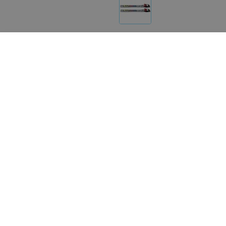
Реализация товара Крепление XC SNS PROFIL EQUIP
товарах и услугах на портале relax.by носит справо
Указанная цена на Крепление XC SNS PROFIL EQUIPE
сообщите нам на почту
help@relax.by
.
О проекте
Новости
Способы опла
Пользовательское согла
Написать руководителю rela